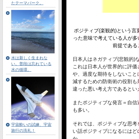
たテーマパーク。
ポジティブ(楽観的)という
った意味で考えている人が多
前提である
水は新しく生まれな
日本人はネガティブ(悲観的)
い。普段は忘れている
これは日本人が世界的に評価
水の循環。
や、過度な期待をしないこと
減するための防衛術の役割も
違った悪い考え方であるとい
またポジティブな発言＝自信
も多い。
それでは、ポジティブな思考
宇宙酔いの試練、宇宙
旅行の洗礼！
い話ポジティブになるにはど
か。