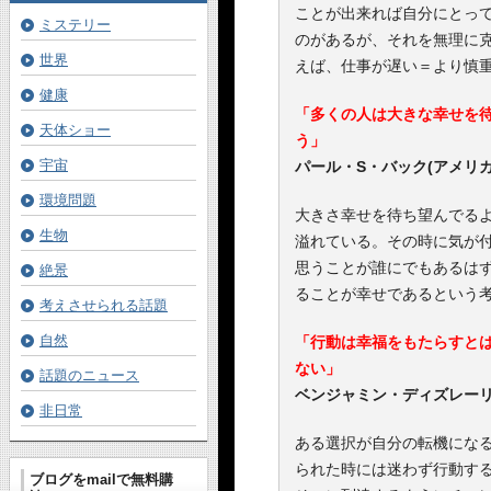
ことが出来れば自分にとっ
ミステリー
のがあるが、それを無理に
世界
えば、仕事が遅い＝より慎
健康
「多くの人は大きな幸せを
天体ショー
う」
宇宙
パール・S・バック(アメリ
環境問題
大きさ幸せを待ち望んでる
生物
溢れている。その時に気が
思うことが誰にでもあるは
絶景
ることが幸せであるという
考えさせられる話題
自然
「行動は幸福をもたらすと
ない」
話題のニュース
ベンジャミン・ディズレーリ
非日常
ある選択が自分の転機にな
られた時には迷わず行動す
ブログをmailで無料購