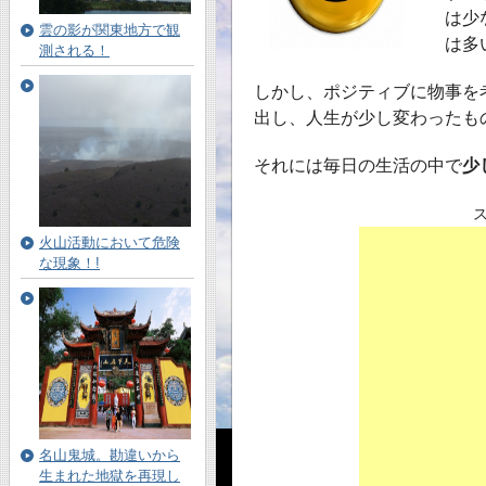
は少
雲の影が関東地方で観
は多
測される！
しかし、ポジティブに物事を
出し、人生が少し変わったも
それには毎日の生活の中で
少
火山活動において危険
な現象！!
名山鬼城。勘違いから
生まれた地獄を再現し