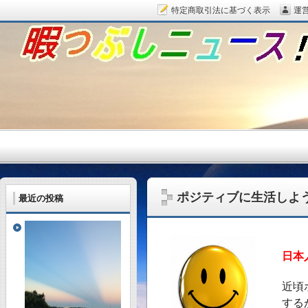
特定商取引法に基づく表示
運
暇つぶしニュース！
ポジティブに生活しよ
最近の投稿
日本
毎日面白い話題をピッ
近頃
する