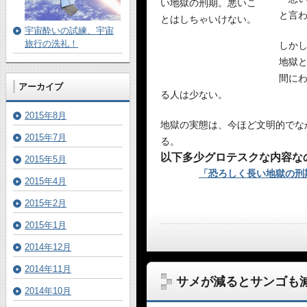
と言
宇宙酔いの試練、宇宙
旅行の洗礼！
しか
地獄
間に
アーカイブ
る人は少ない。
2015年8月
地獄の実態は、今ほど文明的でな
2015年7月
る。
以下多少グロテスクな内容な
2015年5月
「恐ろしく長い地獄の刑
2015年4月
2015年2月
2015年1月
2014年12月
2014年11月
サメが減るとサンゴも
2014年10月