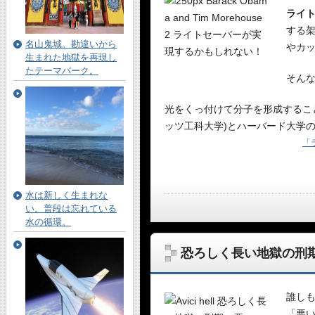
ライ
する
名山鬼城。勘違いから
やカ
生まれた地獄を再現し
たテーマパーク。
そん
光をくっ付けて分子を形成すること
ッツ工科大学)とハーバード大学
「
水は新しく生まれな
い。普段は忘れている
水の循環。
恐ろしく長い地獄の刑
誰し
「悪