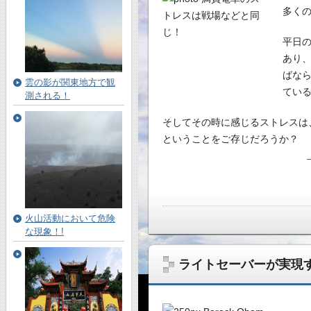
多く
平日
あり
ばな
雲の影が関東地方で観
てい
測される！
そしてその時に感じるストレスは
ということをご存じだろうか？
火山活動において危険
な現象！!
ライトセーバーが実現