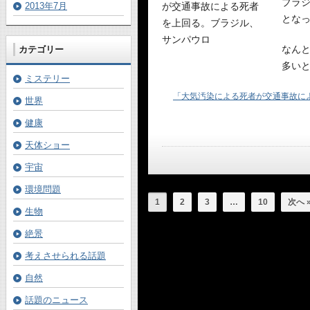
ブラ
2013年7月
とな
なん
カテゴリー
多い
ミステリー
「大気汚染による死者が交通事故に
世界
健康
天体ショー
宇宙
環境問題
1
2
3
…
10
次へ 
生物
絶景
考えさせられる話題
自然
話題のニュース