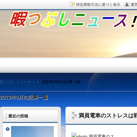
特定商取引法に基づく表示
運
暇つぶしニュース！
暇つぶしニュース！
2013年9月の記事一覧
2013年9月の記事一覧
満員電車のストレスは
最近の投稿
毎日面白い話題をピッ