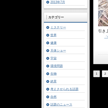
2013年7月
カテゴリー
ミステリー
引き
世界
「
健康
天体ショー
宇宙
環境問題
生物
1
2
絶景
考えさせられる話題
自然
話題のニュース