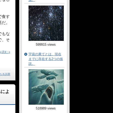
で食す
活だ。
でもな
で、そ
599915 views
読む »
宇宙の果てとは、現在
までに存在する2つの仮
説。
れる話題
れによ
518989 views