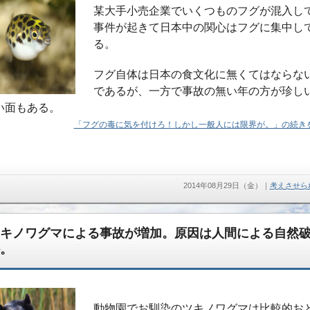
某大手小売企業でいくつものフグが混入し
事件が起きて日本中の関心はフグに集中し
る。
フグ自体は日本の食文化に無くてはならな
であるが、一方で事故の無い年の方が珍し
い面もある。
「フグの毒に気を付けろ！しかし一般人には限界が。」の続きを
2014年08月29日（金）
｜
考えさせら
キノワグマによる事故が増加。原因は人間による自然
。
動物園でお馴染のツキノワグマは比較的お