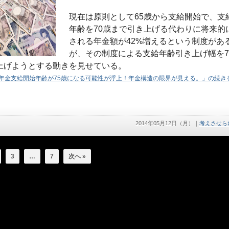
現在は原則として65歳から支給開始で、支
年齢を70歳まで引き上げる代わりに将来的
される年金額が42%増えるという制度があ
が、その制度による支給年齢引き上げ幅を7
上げようとする動きを見せている。
年金支給開始年齢が75歳になる可能性が浮上！年金構造の限界が見える。」の続きを
2014年05月12日（月）
｜
考えさせら
3
…
7
次へ »