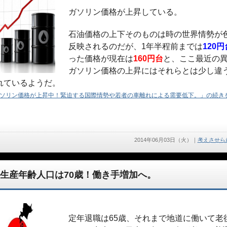
ガソリン価格が上昇している。
石油価格の上下そのものは時の世界情勢が
反映されるのだが、1年半程前までは
120円
った価格が現在は
160円台
と、ここ最近の
ガソリン価格の上昇にはそれらとは少し違
れているようだ。
ソリン価格が上昇中！緊迫する国際情勢や若者の車離れによる需要低下。」の続きを
2014年06月03日（火）
｜
考えさせら
生産年齢人口は70歳！働き手増加へ。
定年退職は65歳、それまで地道に働いて老