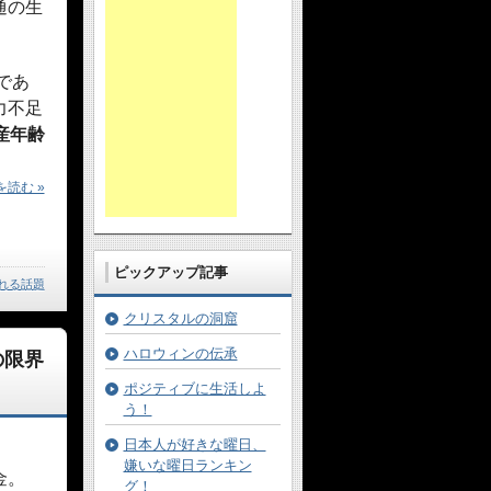
通の生
であ
力不足
産年齢
読む »
ピックアップ記事
れる話題
クリスタルの洞窟
ハロウィンの伝承
の限界
ポジティブに生活しよ
う！
日本人が好きな曜日、
嫌いな曜日ランキン
金。
グ！