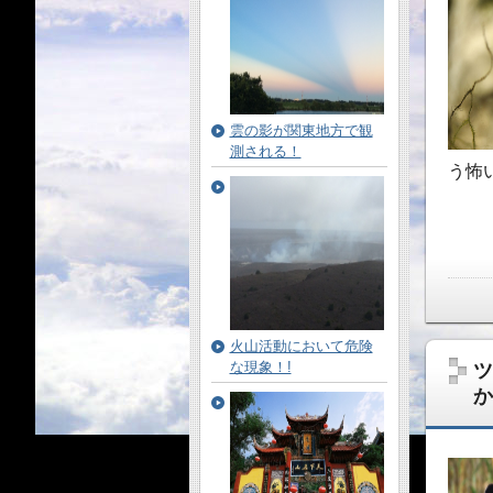
雲の影が関東地方で観
測される！
う怖
火山活動において危険
な現象！!
ツ
か