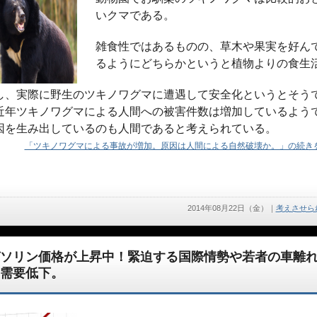
いクマである。
雑食性ではあるものの、草木や果実を好ん
るようにどちらかというと植物よりの食生
し、実際に野生のツキノワグマに遭遇して安全化というとそう
近年ツキノワグマによる人間への被害件数は増加しているよう
因を生み出しているのも人間であると考えられている。
「ツキノワグマによる事故が増加。原因は人間による自然破壊か。」の続きを
2014年08月22日（金）
｜
考えさせら
ソリン価格が上昇中！緊迫する国際情勢や若者の車離
需要低下。