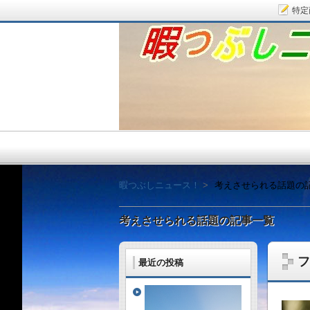
特定
暇つぶしニュース！
暇つぶしニュース！
考えさせられる話題の
考えさせられる話題の記事一覧
フ
最近の投稿
毎日面白い話