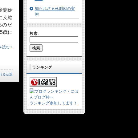
知られざる死刑囚の実
給開始
態
に支給
るのだ
5歳に
検索:
読む »
ランキング
れる話題
ランキング参加してます！