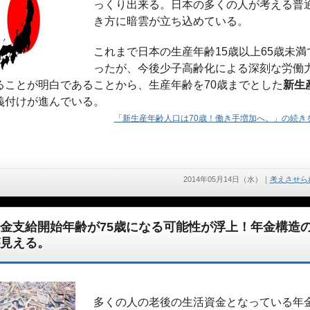
っくり出来る。日本の多くの人が考える普
き方に暗雲が立ち込めている。
これまで日本の生産年齢15歳以上65歳未満
ったが、今後少子高齢化による深刻な労働
ることが明白であることから、生産年齢を70歳までとした
新生
義付けが進んでいる。
「新生産年齢人口は70歳！働き手増加へ。」の続きを
2014年05月14日（水）
｜
考えさせら
金支給開始年齢が75歳になる可能性が浮上！年金構造
見える。
多くの人の老後の生活資金となっている年