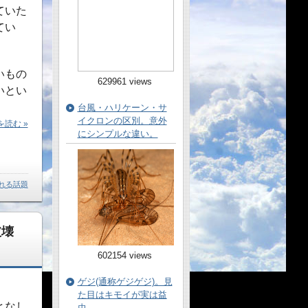
ていた
てい
いもの
629961 views
いとい
台風・ハリケーン・サ
イクロンの区別。意外
読む »
にシンプルな違い。
れる話題
破壊
602154 views
ゲジ(通称ゲジゲジ)。見
た目はキモイが実は益
となし
虫。