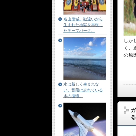
名山鬼城。勘違いから
生まれた地獄を再現し
たテーマパーク。
しか
く、
の原
水は新しく生まれな
い。普段は忘れている
水の循環。
ガ
る