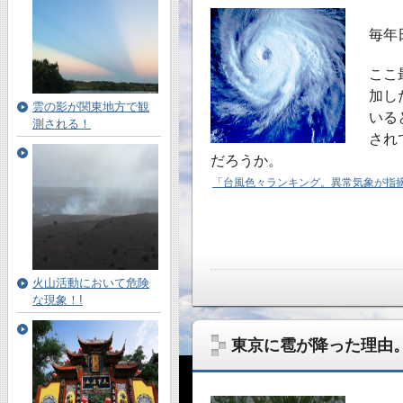
毎年
ここ
加し
雲の影が関東地方で観
いる
測される！
され
だろうか。
「台風色々ランキング。異常気象が指
火山活動において危険
な現象！!
東京に雹が降った理由