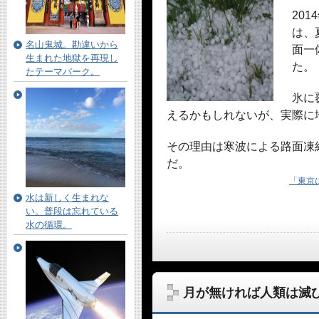
20
は、
名山鬼城。勘違いから
面一
生まれた地獄を再現し
た。
たテーマパーク。
氷に
えるかもしれないが、実際に
その理由は寒波による路面凍結
だ。
「東京
水は新しく生まれな
い。普段は忘れている
水の循環。
月が無ければ人類は滅