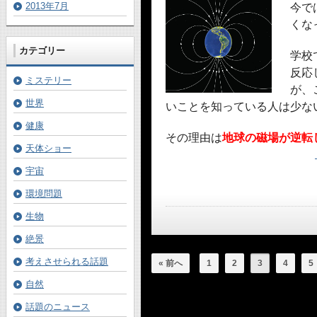
2013年7月
今で
くな
カテゴリー
学校
反応
ミステリー
が、
世界
いことを知っている人は少な
健康
その理由は
地球の磁場が逆転
天体ショー
宇宙
環境問題
生物
絶景
考えさせられる話題
« 前へ
1
2
3
4
5
自然
話題のニュース