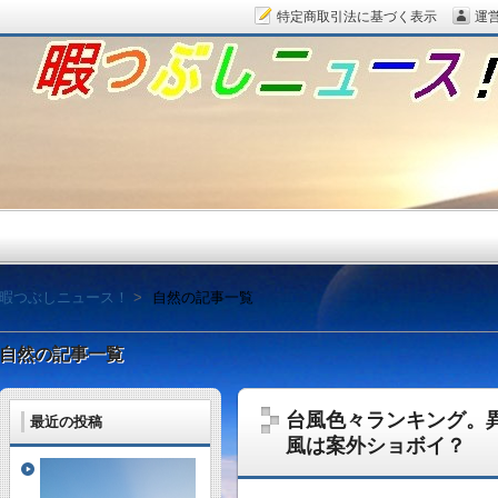
特定商取引法に基づく表示
運
暇つぶしニュース！
暇つぶしニュース！
自然の記事一覧
自然の記事一覧
台風色々ランキング。
最近の投稿
毎日面白い話題をピッ
風は案外ショボイ？