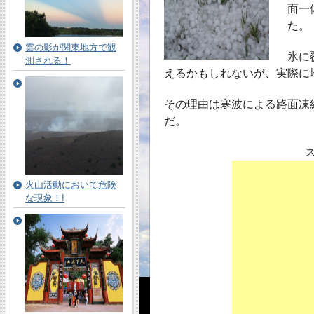
面一
た。
雲の影が関東地方で観
氷に
測される！
えるかもしれないが、実際に
その理由は寒波による路面凍結
だ。
火山活動において危険
な現象！!