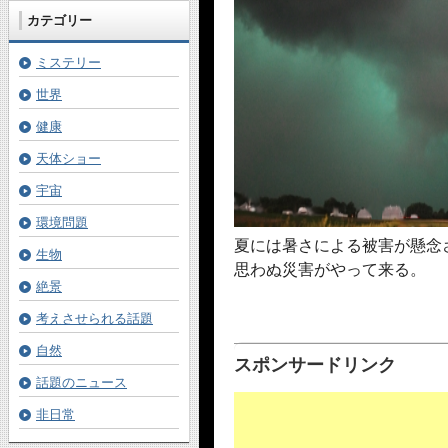
カテゴリー
ミステリー
世界
健康
天体ショー
宇宙
環境問題
夏
には暑さによる被害が懸念
生物
思わぬ災害がやって来る。
絶景
考えさせられる話題
自然
スポンサードリンク
話題のニュース
非日常