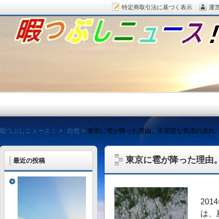
特定商取引法に基づく表示
運
暇つぶしニュース！
暇つぶしニュース！
自然
東京に雹が降った理由。不安定な気流の流れ
東京に雹が降った理由
最近の投稿
毎日面白い話題をピッ
20
は、