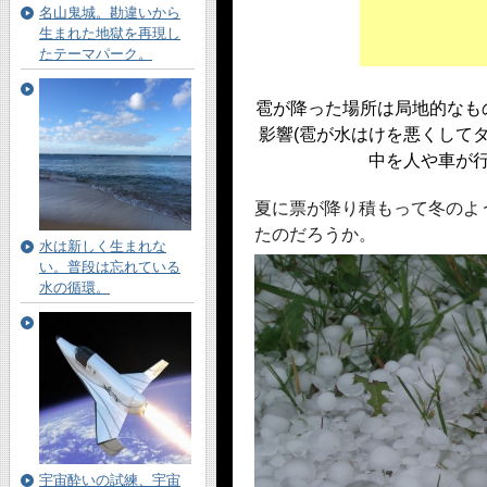
名山鬼城。勘違いから
生まれた地獄を再現し
たテーマパーク。
雹が降った場所は局地的なも
影響(雹が水はけを悪くして
中を人や車が
夏に票が降り積もって冬のよ
たのだろうか。
水は新しく生まれな
い。普段は忘れている
水の循環。
宇宙酔いの試練、宇宙