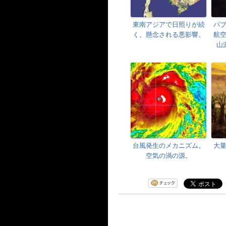
東南アジアで日照りが続
パ
く。懸念される悪影響。
航
山
台風発生のメカニズム。
大
空気の渦の源。