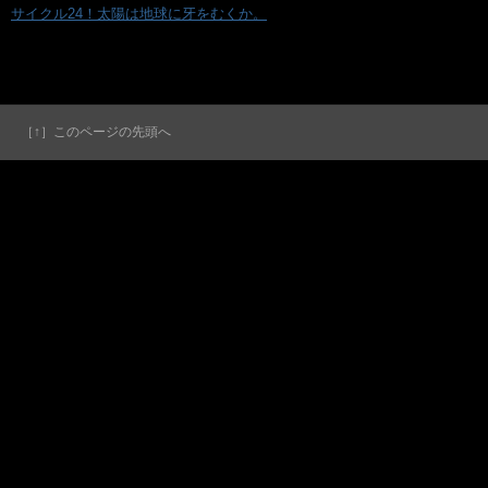
«
サイクル24！太陽は地球に牙をむくか。
［↑］このページの先頭へ