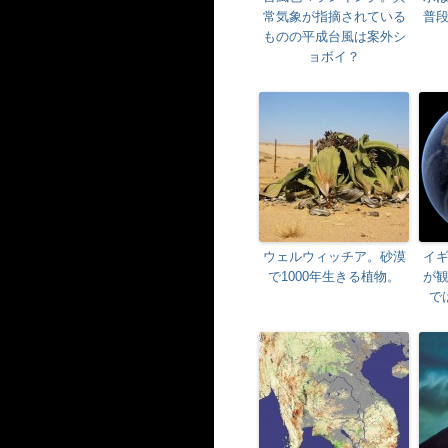
常気象が指摘されている
普
ものの平成台風は案外シ
ョボイ？
ウェルウィッチア。砂漠
イ
で1000年生きる植物。
が
で