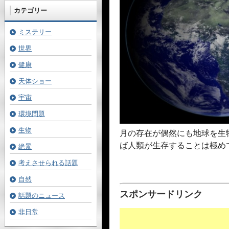
カテゴリー
ミステリー
世界
健康
天体ショー
宇宙
環境問題
生物
月の存在が偶然にも地球を生
ば人類が生存することは極め
絶景
考えさせられる話題
自然
スポンサードリンク
話題のニュース
非日常