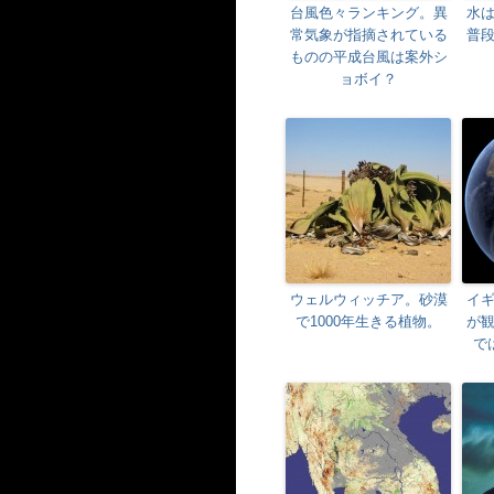
台風色々ランキング。異
水
常気象が指摘されている
普
ものの平成台風は案外シ
ョボイ？
ウェルウィッチア。砂漠
イ
で1000年生きる植物。
が
で