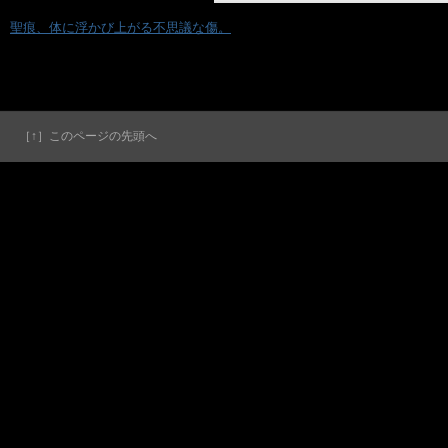
«
聖痕、体に浮かび上がる不思議な傷。
［↑］このページの先頭へ