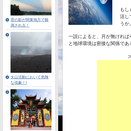
もし
活し
雲の影が関東地方で観
うか
測される！
一説によると、月が無ければ
と地球環境は密接な関係であ
火山活動において危険
な現象！!