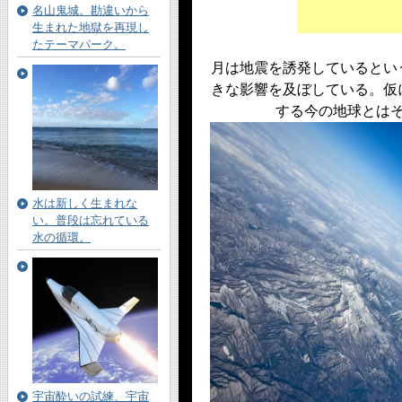
名山鬼城。勘違いから
生まれた地獄を再現し
たテーマパーク。
月は地震を誘発しているとい
きな影響を及ぼしている。仮
する今の地球とは
水は新しく生まれな
い。普段は忘れている
水の循環。
宇宙酔いの試練、宇宙