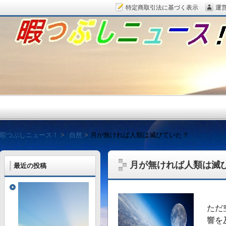
特定商取引法に基づく表示
運
暇つぶしニュース！
暇つぶしニュース！
自然
月が無ければ人類は滅びていた？
月が無ければ人類は滅
最近の投稿
毎日面白い話題をピッ
ただ
響を