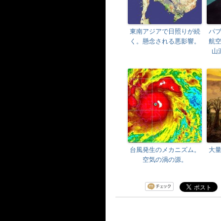
東南アジアで日照りが続
パ
く。懸念される悪影響。
航
山
台風発生のメカニズム。
大
空気の渦の源。