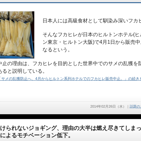
日本人には高級食材として馴染み深いフカ
そんなフカヒレが日本のヒルトンホテル(ヒ
ン東京・ヒルトン大阪)で4月1日から販売中
なるという。
中止の理由は、フカヒレを目的とした世界中でのサメの乱獲を
あると説明している。
「サメの乱獲防止へ、4月からヒルトン系列ホテルでのフカヒレ販売中止。」の続きを
2014年02月26日（水）
｜
話題の
けられないジョギング、理由の大半は燃え尽きてしま
によるモチベーション低下。