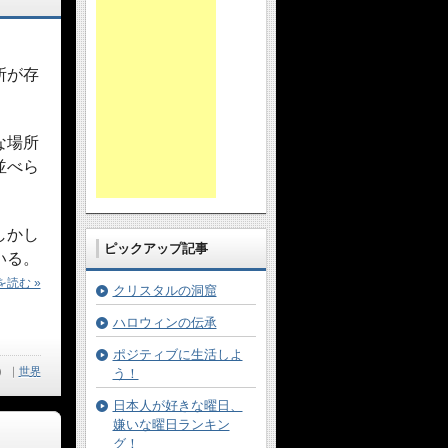
所が存
な場所
並べら
しかし
ピックアップ記事
いる。
読む »
クリスタルの洞窟
ハロウィンの伝承
ポジティブに生活しよ
）
｜
世界
う！
日本人が好きな曜日、
嫌いな曜日ランキン
グ！