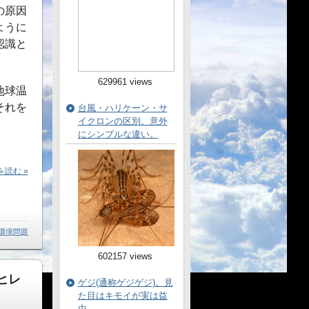
の原因
ように
認識と
629961 views
地球温
それを
台風・ハリケーン・サ
イクロンの区別。意外
にシンプルな違い。
読む »
環境問題
602157 views
ヒレ
ゲジ(通称ゲジゲジ)。見
た目はキモイが実は益
虫。