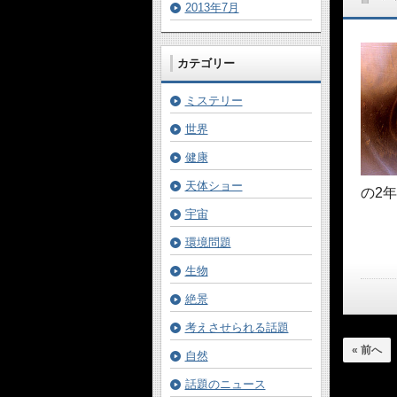
2013年7月
カテゴリー
ミステリー
世界
健康
天体ショー
の2
宇宙
環境問題
生物
絶景
考えさせられる話題
« 前へ
自然
話題のニュース