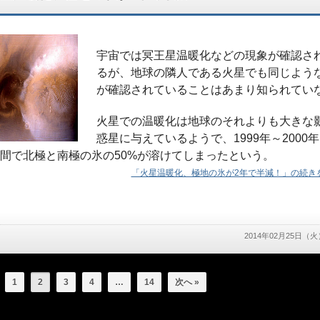
宇宙では冥王星温暖化などの現象が確認さ
るが、地球の隣人である火星でも同じよう
が確認されていることはあまり知られてい
火星での温暖化は地球のそれよりも大きな
惑星に与えているようで、1999年～2000
年間で北極と南極の氷の50%が溶けてしまったという。
「火星温暖化、極地の氷が2年で半減！」の続きを
2014年02月25日（火
1
2
3
4
…
14
次へ »