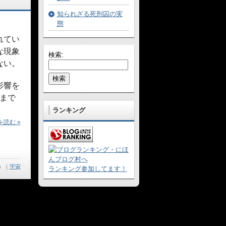
知られざる死刑囚の実
態
れてい
な現象
検索:
ない。
影響を
年まで
ランキング
読む »
）
｜
宇宙
ランキング参加してます！