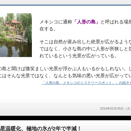
メキシコに通称
「人形の島」
と呼ばれる場
在する。
そこは自然が産み出した絶景が広がるよう
ではなく、小さな島の中に人形が所狭しと
れているという光景が広がっている。
の島と聞けば微笑ましい光景が浮かぶ人もいるかもしれない。
にはそんな光景ではなく、なんとも気味の悪い光景が広がって
「人形の島、メキシコのミステリースポット。」の続きを
2014年02月25日（火
星温暖化、極地の氷が2年で半減！