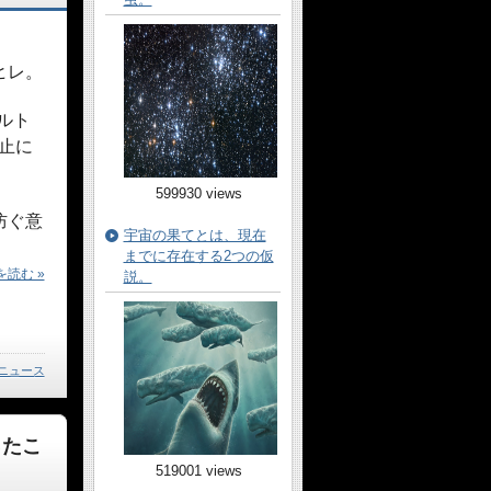
ヒレ。
ルト
止に
599930 views
防ぐ意
宇宙の果てとは、現在
までに存在する2つの仮
読む »
説。
ニュース
ったこ
519001 views