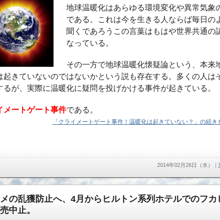
地球温暖化はあらゆる環境変化や異常気象
である。これは今を生きる人ならば毎日の
聞くであろうこの言葉はもはや世界共通の
なっている。
その一方で地球温暖化懐疑論という、本来
は起きていないのではないかという説も存在する。多くの人は
するが、実際に温暖化に疑問を投げかける事件が起きている。
イメートゲート事件
である。
「クライメートゲート事件！温暖化は起きていない？」の続きを
2014年02月26日（水）
｜
メの乱獲防止へ、4月からヒルトン系列ホテルでのフカ
売中止。