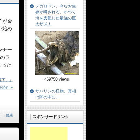
メガロドン、今なお生
存が噂される、かつて
海を支配した最強の巨
子が金
大ザメ！
を始め
ンナー
割のラ
まった
469750 views
低下。」
読む »
サハリンの怪物、真相
は闇の中に。
）
｜
健康
スポンサードリンク