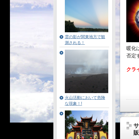
雲の影が関東地方で観
測される！
暖化
否定
クラ
火山活動において危険
な現象！!
サ
販