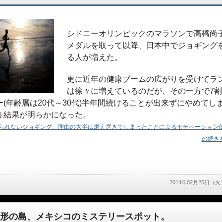
シドニーオリンピックのマラソンで高橋尚
メダルを取って以降、日本中でジョギング
る人が増えた。
更に近年の健康ブームの広がりを受けてラ
は徐々に増えているのだが、その一方で7
ー(年齢層は20代～30代)半年間続けることが出来ずにやめてし
う結果が明らかになった。
られないジョギング、理由の大半は燃え尽きてしまったことによるモチベーション
の続きを
2014年02月25日（火
形の島、メキシコのミステリースポット。