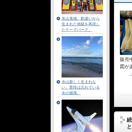
名山鬼城。勘違いから
生まれた地獄を再現し
たテーマパーク。
販売
図が
水は新しく生まれな
い。普段は忘れている
水の循環。
続
と