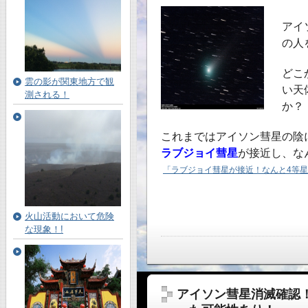
アイ
の人
どこ
雲の影が関東地方で観
い天
測される！
か？
これまではアイソン彗星の陰
ラブジョイ彗星
が接近し、な
「ラブジョイ彗星が接近！なんと4等星
火山活動において危険
な現象！!
アイソン彗星消滅確認