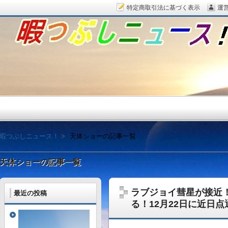
特定商取引法に基づく表示
運
暇つぶしニュース！
暇つぶしニュース！
天体ショーの記事一覧
天体ショーの記事一覧
ラブジョイ彗星が接近
最近の投稿
毎日面白い話題をピッ
る！12月22日に近日点