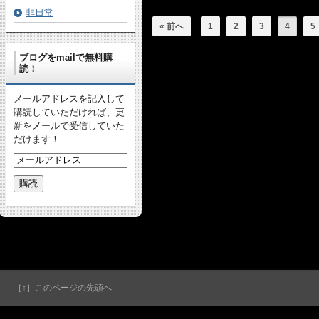
非日常
« 前へ
1
2
3
4
5
ブログをmailで無料購
読！
メールアドレスを記入して
購読していただければ、更
新をメールで受信していた
だけます！
［↑］このページの先頭へ