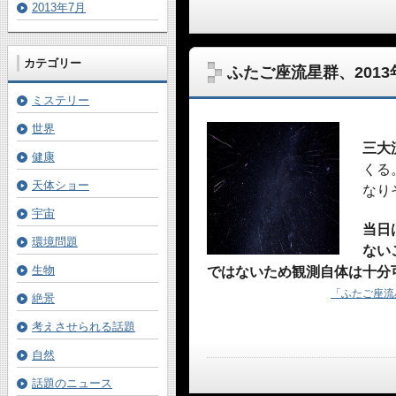
2013年7月
カテゴリー
ふたご座流星群、2013
ミステリー
世界
三大
健康
くる
天体ショー
なり
宇宙
当日
環境問題
ない
生物
ではないため観測自体は十分
「ふたご座流星
絶景
考えさせられる話題
自然
話題のニュース