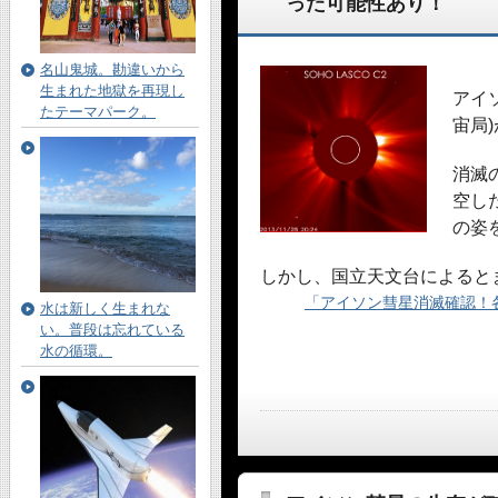
った可能性あり！
名山鬼城。勘違いから
生まれた地獄を再現し
アイ
たテーマパーク。
宙局
消滅
空し
の姿
しかし、国立天文台によると
「アイソン彗星消滅確認！
水は新しく生まれな
い。普段は忘れている
水の循環。