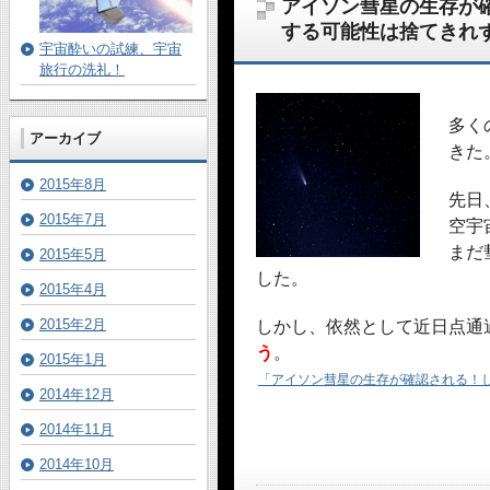
アイソン彗星の生存が
する可能性は捨てきれ
宇宙酔いの試練、宇宙
旅行の洗礼！
多く
アーカイブ
きた
2015年8月
先日
2015年7月
空宇
まだ
2015年5月
した。
2015年4月
2015年2月
しかし、依然として近日点通
う
。
2015年1月
「アイソン彗星の生存が確認される！
2014年12月
2014年11月
2014年10月