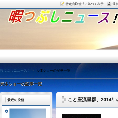
特定商取引法に基づく表示
運
暇つぶしニュース！
暇つぶしニュース！
天体ショーの記事一覧
天体ショーの記事一覧
こと座流星群、2014年
最近の投稿
毎日面白い話題をピッ