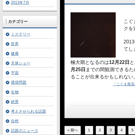
2013年7月
こぐ
カテゴリー
クを
ミステリー
20
世界
てし
健康
極大期となるのは
12月22日
と
天体ショー
月25日
までの間観測できるた
宇宙
ることが出来るかもしれない
環境問題
「こぐま座流星
生物
絶景
考えさせられる話題
自然
« 前へ
1
2
3
4
5
話題のニュース