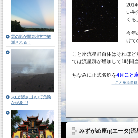
20
い生
くる
今年
雲の影が関東地方で観
けて
測される！
こと座流星群自体はそれほど
ては流星群が増加して1時間
ちなみに正式名称を
4月こと
「こと座流星群、
火山活動において危険
な現象！!
みずがめ座η(エータ)流