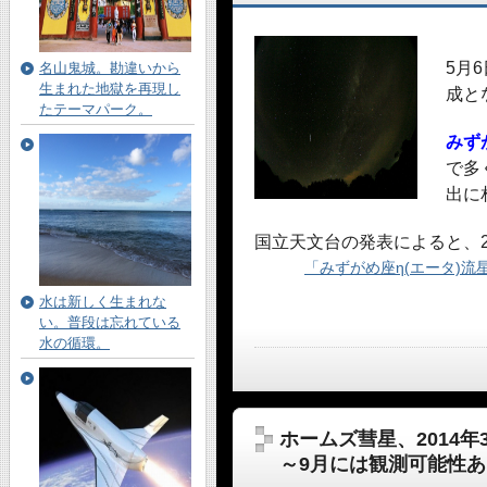
5月
名山鬼城。勘違いから
生まれた地獄を再現し
成と
たテーマパーク。
みず
で多
出に
国立天文台の発表によると、2
「みずがめ座η(エータ)流
水は新しく生まれな
い。普段は忘れている
水の循環。
ホームズ彗星、2014
～9月には観測可能性