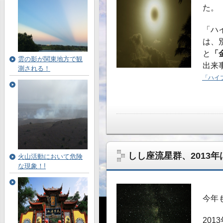
た。
「ハ
は、
と
「
雲の影が関東地方で観
出来
測される！
「ハイ
しし座流星群、2013年
火山活動において危険
な現象！!
今年
201