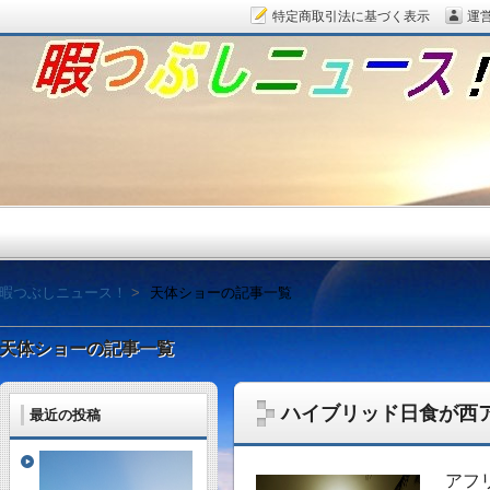
特定商取引法に基づく表示
運
暇つぶしニュース！
暇つぶしニュース！
天体ショーの記事一覧
天体ショーの記事一覧
ハイブリッド日食が西
最近の投稿
毎日面白い話題をピッ
アフ