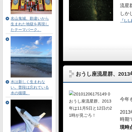
流星
しか
名山鬼城。勘違いから
「しし
生まれた地獄を再現し
たテーマパーク。
おうし座流星群、2013
水は新しく生まれな
い。普段は忘れている
水の循環。
今年
201
時期
現時