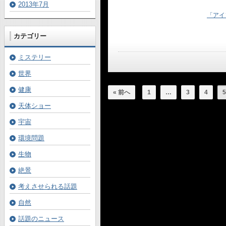
2013年7月
「アイ
カテゴリー
ミステリー
世界
健康
« 前へ
1
…
3
4
5
天体ショー
宇宙
環境問題
生物
絶景
考えさせられる話題
自然
話題のニュース