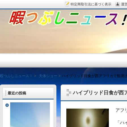
特定商取引法に基づく表示
運
暇つぶしニュース！
暇つぶしニュース！
天体ショー
ハイブリッド日食が西アフリカで観測
ハイブリッド日食が西
最近の投稿
毎日面白い話題をピッ
アフ
「ハ