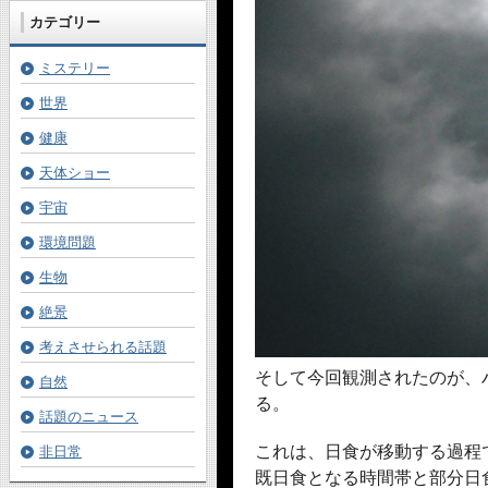
カテゴリー
ミステリー
世界
健康
天体ショー
宇宙
環境問題
生物
絶景
考えさせられる話題
そして今回観測されたのが、
自然
る。
話題のニュース
これは、日食が移動する過程
非日常
既日食となる時間帯と部分日