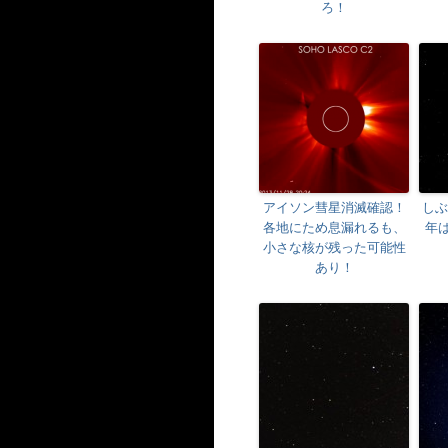
ろ！
アイソン彗星消滅確認！
しぶ
各地にため息漏れるも、
年は
小さな核が残った可能性
あり！