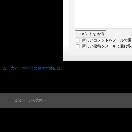
新しいコメントをメールで通
新しい投稿をメールで受け取
«
ムー大陸、太平洋の巨大大陸伝説。
［↑］このページの先頭へ