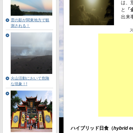
は、
と
「
出来
雲の影が関東地方で観
測される！
火山活動において危険
な現象！!
ハイブリッド日食（
hybrid e