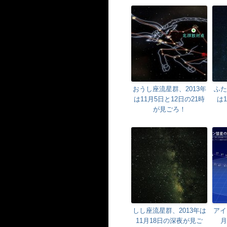
おうし座流星群、2013年
ふた
は11月5日と12日の21時
は
が見ごろ！
しし座流星群、2013年は
アイ
11月18日の深夜が見ご
月