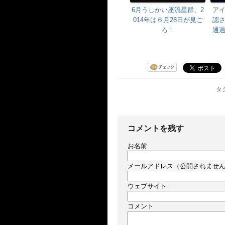
6月うしかい座流星群、2
ア
014年は６月28日が見ご
認
ろ！
通
タグ
コメントを残す
お名前
メールアドレス（公開されませ
ウェブサイト
コメント