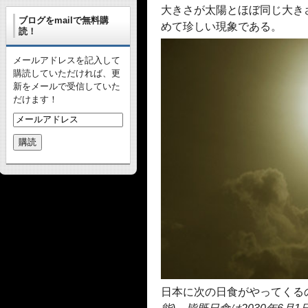
大きさが太陽とほぼ同じ大き
ブログをmailで無料購
めて珍しい現象である。
読！
メールアドレスを記入して
購読していただければ、更
新をメールで受信していた
だけます！
日本に次の日食がやってくる