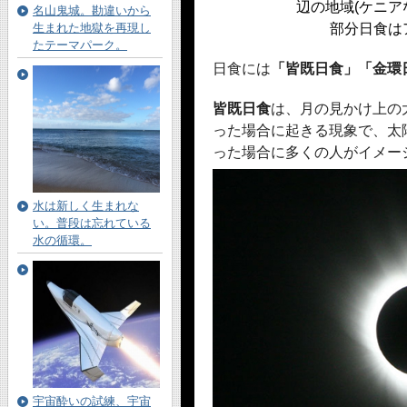
辺の地域(ケニア
名山鬼城。勘違いから
生まれた地獄を再現し
部分日食は
たテーマパーク。
日食には
「皆既日食」「金環
皆既日食
は、月の見かけ上の
った場合に起きる現象で、太
った場合に多くの人がイメー
水は新しく生まれな
い。普段は忘れている
水の循環。
宇宙酔いの試練、宇宙