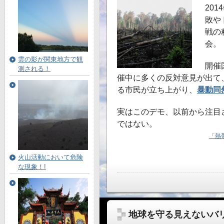
20
敗や
戦の
会。
雲の影が関東地方で観
開催
測される！
催中に多くの反対意見が出て
る市民が立ち上がり、
暴動同
実はこのデモ、以前から注目
ではない。
「熱
火山活動において危険
な現象！!
地球を守る見えないバ