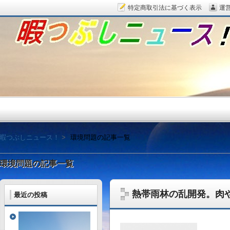
特定商取引法に基づく表示
運
暇つぶしニュース！
暇つぶしニュース！
環境問題の記事一覧
環境問題の記事一覧
熱帯雨林の乱開発。肉
最近の投稿
毎日面白い話題をピッ