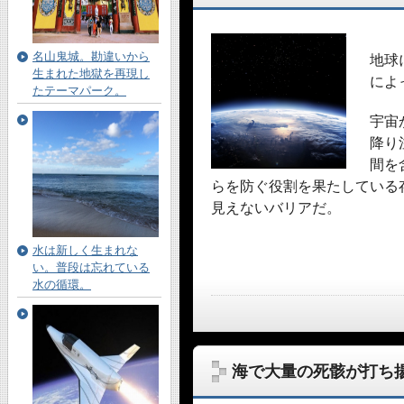
名山鬼城。勘違いから
地球
生まれた地獄を再現し
によ
たテーマパーク。
宇宙
降り
間を
らを防ぐ役割を果たしている
見えないバリアだ。
水は新しく生まれな
い。普段は忘れている
水の循環。
海で大量の死骸が打ち