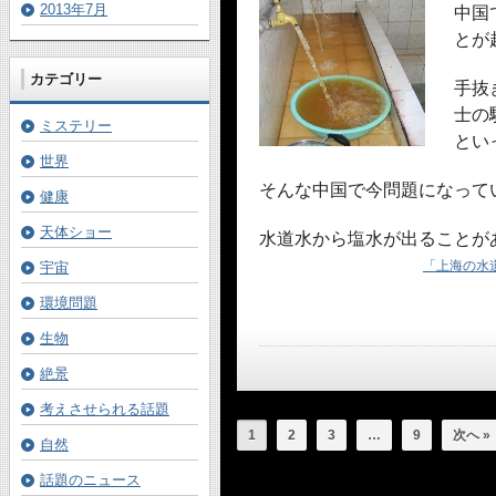
2013年7月
中国
とが
カテゴリー
手抜
士の
ミステリー
とい
世界
そんな中国で今問題になって
健康
天体ショー
水道水から塩水が出ることが
「上海の水
宇宙
環境問題
生物
絶景
考えさせられる話題
1
2
3
…
9
次へ »
自然
話題のニュース