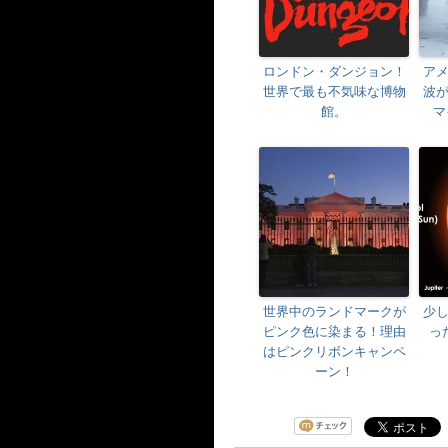
ロンドン・ダンジョン！
ア
世界で最も不気味な博物
波
館。
マ
世界中のランドマークが
少
ピンク色に染まる！理由
っ
はピンクリボンキャンペ
ーン！