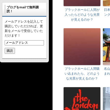
ブログをmailで無料購
ブラックホールに人間が
日
読！
入ったらどのような光景
ンク
が見えるのか？
メールアドレスを記入して
購読していただければ、更
新をメールで受信していた
だけます！
ブラックホールに人間吸
名
い込まれたら、どのよう
ま
な光景が見えるのか？