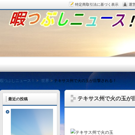
特定商取引法に基づく表示
運
暇つぶしニュース！
暇つぶしニュース！
世界
テキサス州で火の玉が目撃される！
テキサス州で火の玉が
最近の投稿
毎日面白い話題をピッ