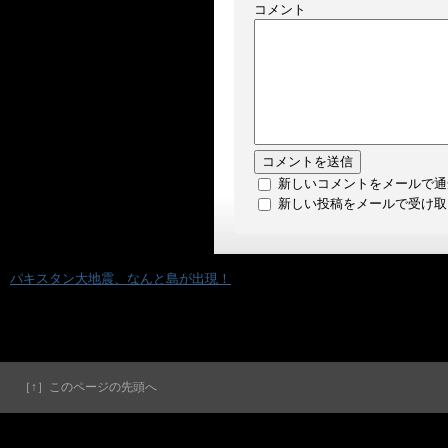
コメント
新しいコメントをメールで通
新しい投稿をメールで受け取
«
パキスタン大地震、なんと島が出現！
［↑］このページの先頭へ