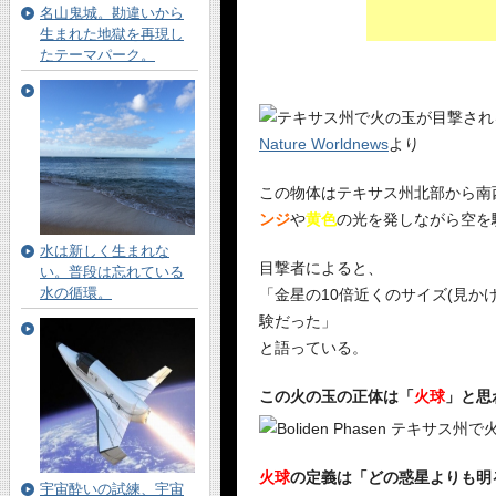
名山鬼城。勘違いから
生まれた地獄を再現し
たテーマパーク。
Nature Worldnews
より
この物体はテキサス州北部から南
ンジ
や
黄色
の光を発しながら空を
水は新しく生まれな
目撃者によると、
い。普段は忘れている
水の循環。
「金星の10倍近くのサイズ(見か
験だった」
と語っている。
この火の玉の正体は「
火球
」と思
火球
の定義は「どの惑星よりも明
宇宙酔いの試練、宇宙