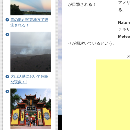
アメ
る。
雲の影が関東地方で観
Natur
測される！
テキ
Meteo
せが相次いでいるという。
火山活動において危険
な現象！!