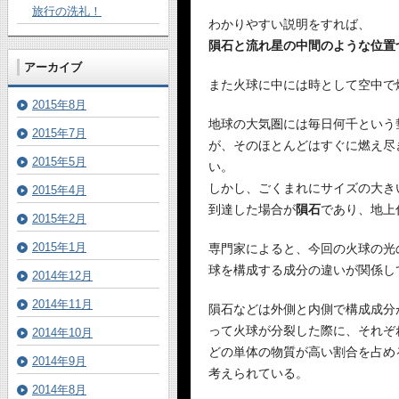
旅行の洗礼！
わかりやすい説明をすれば、
隕石と流れ星の中間のような位置
アーカイブ
また火球に中には時として空中で
2015年8月
地球の大気圏には毎日何千という
2015年7月
が、そのほとんどはすぐに燃え尽
2015年5月
い。
しかし、ごくまれにサイズの大き
2015年4月
到達した場合が
隕石
であり、地上
2015年2月
2015年1月
専門家によると、今回の火球の光
球を構成する成分の違いが関係し
2014年12月
2014年11月
隕石などは外側と内側で構成成分
って火球が分裂した際に、それぞ
2014年10月
どの単体の物質が高い割合を占め
2014年9月
考えられている。
2014年8月