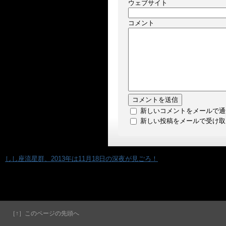
ウェブサイト
コメント
新しいコメントをメールで通
新しい投稿をメールで受け取
«
しし座流星群、2013年は11月18日の深夜が見ごろ！
［↑］このページの先頭へ