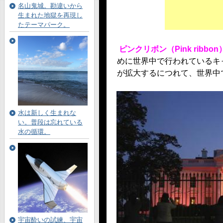
名山鬼城。勘違いから
生まれた地獄を再現し
たテーマパーク。
ピンクリボン（Pink ribbon
めに世界中で行われているキ
が拡大するにつれて、世界中
水は新しく生まれな
い。普段は忘れている
水の循環。
宇宙酔いの試練、宇宙