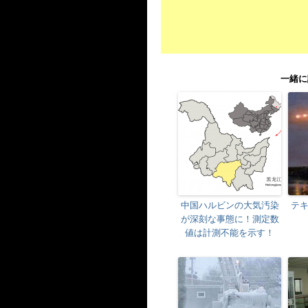
一緒に
中国ハルビンの大気汚染
テ
が深刻な事態に！測定数
値は計測不能を示す！