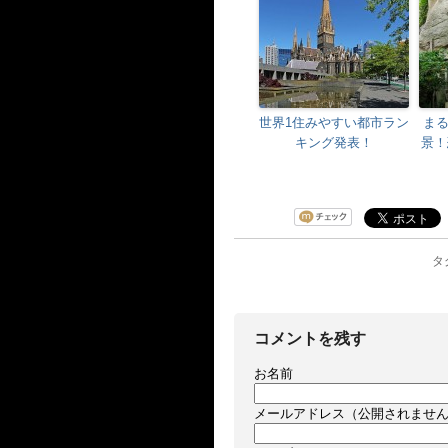
世界1住みやすい都市ラン
ま
キング発表！
景！
タ
コメントを残す
お名前
メールアドレス（公開されませ