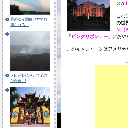
スが
これ
雲の影が関東地方で観
の世
測される！
ン（Pi
「
ピンクリボンデー
」
にあや
このキャンペーンはアメリカ
火山活動において危険
な現象！!