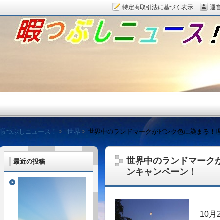
特定商取引法に基づく表示
運
暇つぶしニュース！
暇つぶしニュース！
世界
世界中のランドマークがピンク色に染まる！
世界中のランドマーク
最近の投稿
ンキャンペーン！
毎日面白い話題をピッ
10