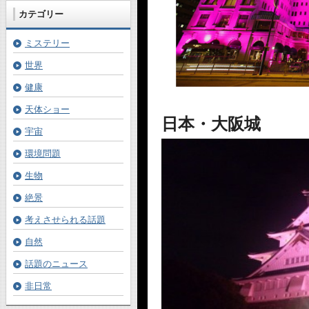
カテゴリー
ミステリー
世界
健康
天体ショー
日本・大阪城
宇宙
環境問題
生物
絶景
考えさせられる話題
自然
話題のニュース
非日常