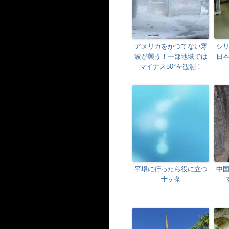
アメリカをかつてない寒
シ
波が襲う！一部地域では
日
マイナス50°を観測！
平壌に行ったら役に立つ
中国
十ヶ条