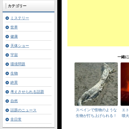
カテゴリー
ミステリー
世界
健康
天体ショー
宇宙
一緒に
環境問題
生物
絶景
考えさせられる話題
自然
スペインで怪物のような
エ
話題のニュース
生物が打ち上げられる！
噴
非日常