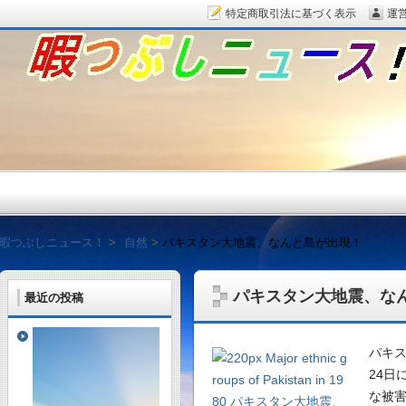
特定商取引法に基づく表示
運
暇つぶしニュース！
暇つぶしニュース！
自然
パキスタン大地震、なんと島が出現！
パキスタン大地震、な
最近の投稿
毎日面白い話題をピッ
パキ
24日
な被