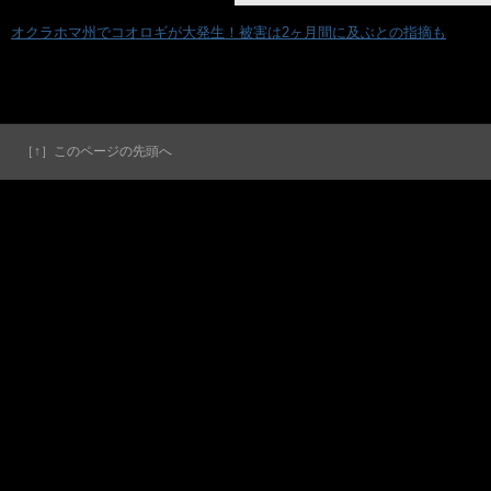
«
オクラホマ州でコオロギが大発生！被害は2ヶ月間に及ぶとの指摘も
［↑］このページの先頭へ