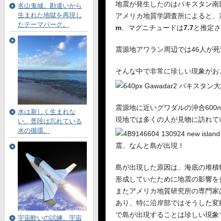
地震が発生したのはパキスタン南
名山鬼城。勘違いから
生まれた地獄を再現し
アメリカ地質学調査所によると、
たテーマパーク。
m
、マグニチュードは
7.7
と推定さ
震源地アワラン周辺では46人が
そんな中で非常に珍しい現象がお
震源地に近いグワダルの沖合600
水は新しく生まれな
現地では多くの人が見物に訪れて
い。普段は忘れている
水の循環。
島が出現した原因は、海底の堆積
形成していたために地震の影響を
またアメリカ地質研究所の専門家
あり、特に沿岸部ではそうした変
で島が出現することは珍しい現象
宇宙酔いの試練、宇宙