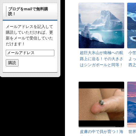
ブログをmailで無料購
読！
メールアドレスを記入して
購読していただければ、更
新をメールで受信していた
だけます！
超巨大氷山が南極への航
小
路上に迫る！その大きさ
よ
はシンガポールと同等！
西
皮膚の中で貝が育つ！海
世