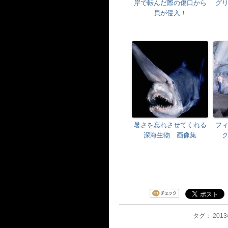
岸で転んだ際の傷口から
グ
貝が侵入！
暑さを忘れさせてくれる
フ
深海生物 画像集
タグ： 2013