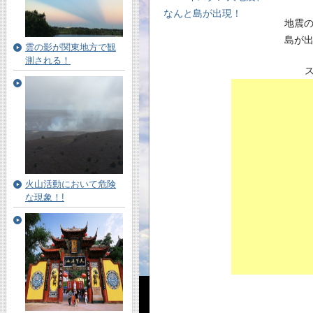
地震
島が
雲の影が関東地方で観
測される！
火山活動において危険
な現象！!