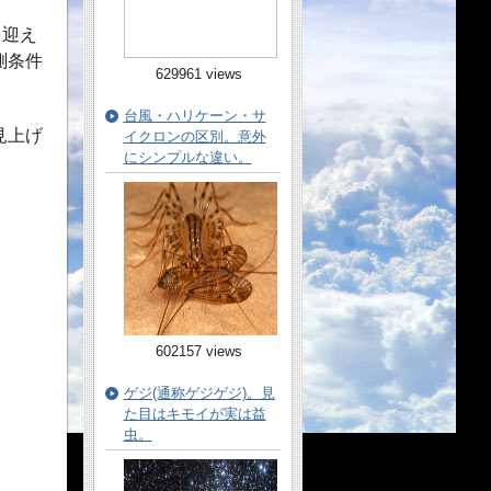
を迎え
測条件
629961 views
台風・ハリケーン・サ
見上げ
イクロンの区別。意外
にシンプルな違い。
602157 views
ゲジ(通称ゲジゲジ)。見
た目はキモイが実は益
虫。