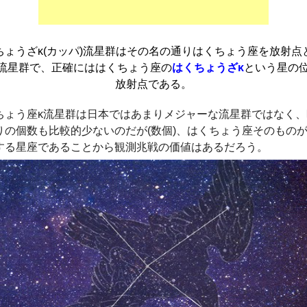
ちょうざκ(カッパ)流星群はその名の通りはくちょう座を放射点
流星群で、正確にははくちょう座の
はくちょうざκ
という星の
放射点である。
ちょう座κ流星群は日本ではあまりメジャーな流星群ではなく、
りの個数も比較的少ないのだが(数個)、はくちょう座そのもの
する星座であることから観測兆戦の価値はあるだろう。