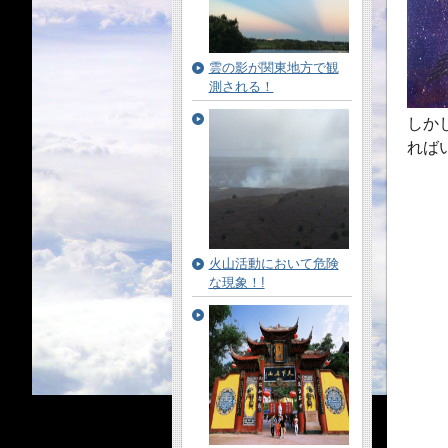
雲の影が関東地方で観
測される！
しか
れば
火山活動において危険
な現象！!