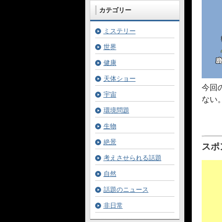
カテゴリー
ミステリー
世界
健康
天体ショー
今回
宇宙
ない
環境問題
生物
絶景
スポ
考えさせられる話題
自然
話題のニュース
非日常