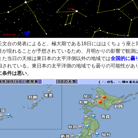
天文台の発表によると、極大期である18日にははくちょう座と
月が現れることが予想されているため、月明かりの影響で観測
また当日の天候は東日本の太平洋側以外の地域では
全国的に曇
相されている。東日本の太平洋側の地域でも曇りの可能性があ
に条件は悪い
。