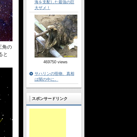
海を支配した最強の巨
大ザメ！
三角の
ると
469750 views
サハリンの怪物、真相
は闇の中に。
スポンサードリンク