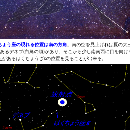
ちょう座の現れる位置は南の方角
。南の空を見上げれば夏の大
であるデネブ(白鳥の頭)があり、そこから少し南南西に目を向け
点があるはくちょうざκの位置を見ることが出来る。