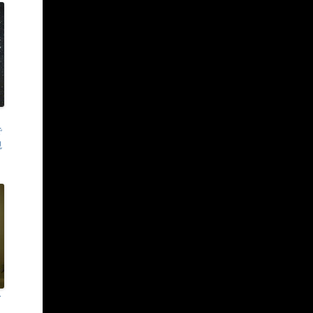
で
観
ア