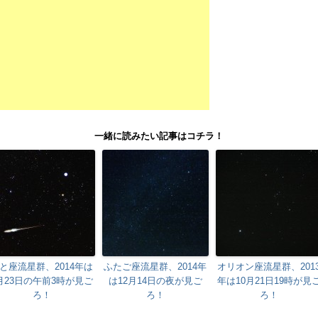
一緒に読みたい記事はコチラ！
と座流星群、2014年は
ふたご座流星群、2014年
オリオン座流星群、201
月23日の午前3時が見ご
は12月14日の夜が見ご
年は10月21日19時が見
ろ！
ろ！
ろ！