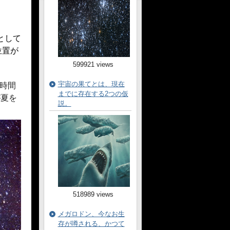
として
位置が
599921 views
宇宙の果てとは、現在
時間
までに存在する2つの仮
が夏を
説。
518989 views
メガロドン、今なお生
存が噂される、かつて