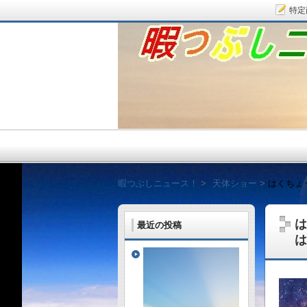
特定
暇つぶしニュース！
暇つぶしニュース！
天体ショー
はくちょ
は
最近の投稿
は
毎日面白い話