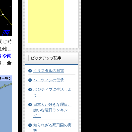
同じ時
は難し
りや雨
ピックアップ記事
り、
全
クリスタルの洞窟
ハロウィンの伝承
ポジティブに生活しよ
う！
日本人が好きな曜日、
嫌いな曜日ランキン
グ！
知られざる死刑囚の実
態