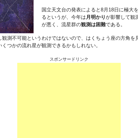
国立天文台の発表によると8月18日に極大
るというが、今年は
月明かり
が影響して観
が悪く、流星群の
観測は困難
である。
し観測不可能というわけではないので、はくちょう座の方角を
いくつかの流れ星が観測できるかもしれない。
スポンサードリンク