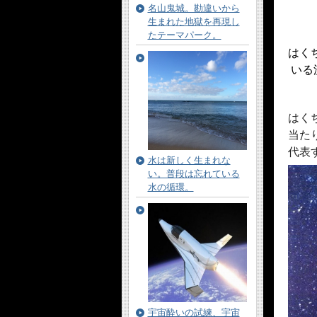
名山鬼城。勘違いから
生まれた地獄を再現し
たテーマパーク。
はく
いる
はく
当た
代表
水は新しく生まれな
い。普段は忘れている
水の循環。
宇宙酔いの試練、宇宙