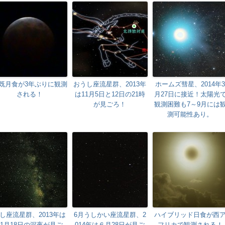
既月食が3年ぶりに観測
おうし座流星群、2013年
ホームズ彗星、2014年3
される！
は11月5日と12日の21時
月27日に接近！太陽光
が見ごろ！
観測困難も7～9月には
測可能性あり。
し座流星群、2013年は
6月うしかい座流星群、2
ハイブリッド日食が西
11月18日の深夜が見ご
014年は６月28日が見ご
フリカで観測される！