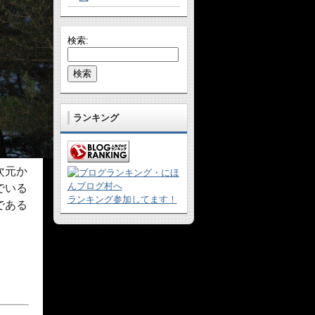
検索:
ランキング
次元か
でいる
ランキング参加してます！
である