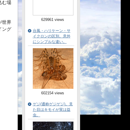
込む場
629961 views
が世界
イング
台風・ハリケーン・サ
イクロンの区別。意外
にシンプルな違い。
602154 views
ゲジ(通称ゲジゲジ)。見
た目はキモイが実は益
虫。