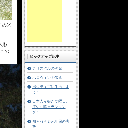
くの光
人影
この
ピックアップ記事
クリスタルの洞窟
ハロウィンの伝承
ポジティブに生活しよ
う！
日本人が好きな曜日、
嫌いな曜日ランキン
グ！
知られざる死刑囚の実
態