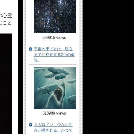
の心霊
むこと
599915 views
宇宙の果てとは、現在
までに存在する2つの仮
説。
518989 views
メガロドン、今なお生
存が噂される、かつて