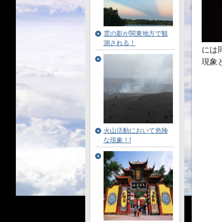
雲の影が関東地方で観
測される！
には
現象
火山活動において危険
な現象！!