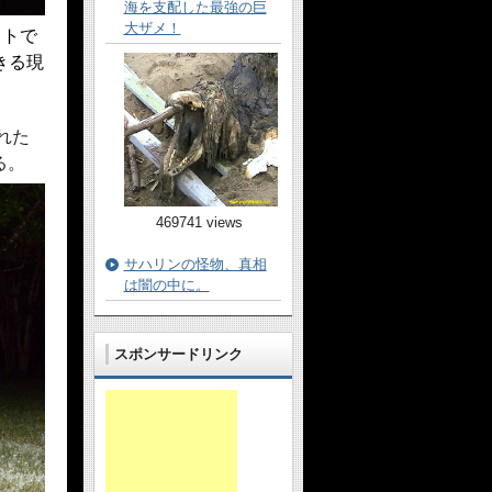
海を支配した最強の巨
大ザメ！
ットで
きる現
れた
る。
469741 views
サハリンの怪物、真相
は闇の中に。
スポンサードリンク