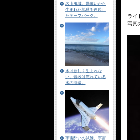
名山鬼城。勘違いから
生まれた地獄を再現し
たテーマパーク。
ライ
写真
水は新しく生まれな
い。普段は忘れている
水の循環。
宇宙酔いの試練、宇宙