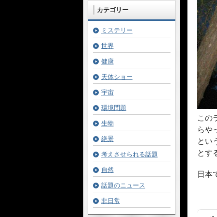
カテゴリー
ミステリー
世界
健康
天体ショー
宇宙
環境問題
この
生物
らや
絶景
とい
とす
考えさせられる話題
自然
日本
話題のニュース
非日常