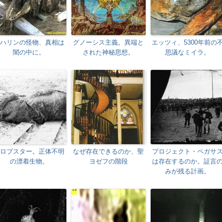
ハリンの怪物、真相は
グノーシス主義。異端と
エッツィ、5300年前の
闇の中に。
された神秘思想。
思議なミイラ。
ロブスター。正体不明
なぜ存在できるのか、聖
プロジェクト・ペガサ
の漂着生物。
ヨゼフの階段
は存在するのか。証言
みが残る計画。