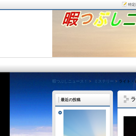
特定
暇つぶしニュース！
暇つぶしニュース！
ミステリー
ライト・
ラ
最近の投稿
毎日面白い話