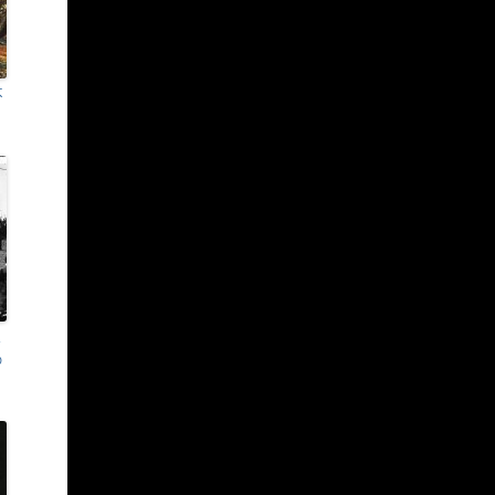
不
ス
の