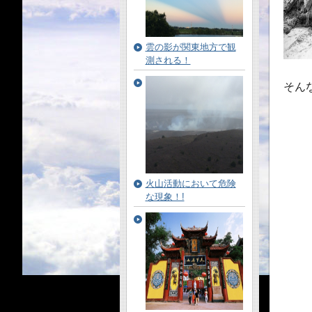
雲の影が関東地方で観
測される！
そん
火山活動において危険
な現象！!