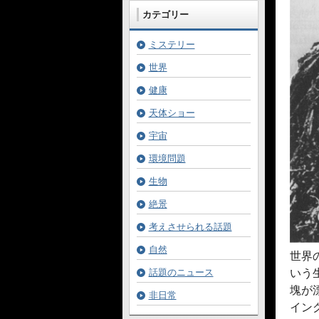
カテゴリー
ミステリー
世界
健康
天体ショー
宇宙
環境問題
生物
絶景
考えさせられる話題
自然
世界
話題のニュース
いう
塊が
非日常
イン