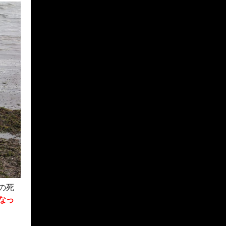
の死
なっ