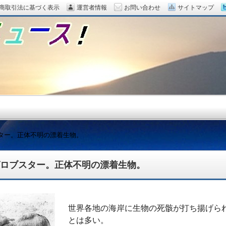
商取引法に基づく表示
運営者情報
お問い合わせ
サイトマップ
ター。正体不明の漂着生物。
ロブスター。正体不明の漂着生物。
題をピックアップ！
世界各地の海岸に生物の死骸が打ち揚げら
とは多い。