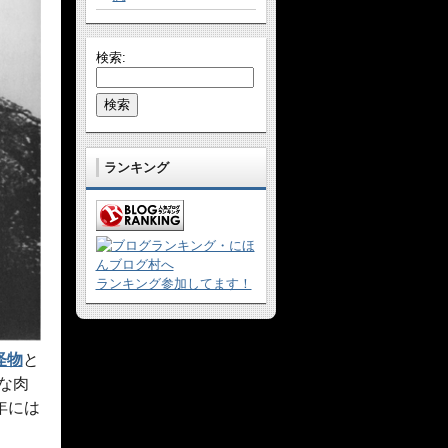
検索:
ランキング
ランキング参加してます！
怪物
と
な肉
年には