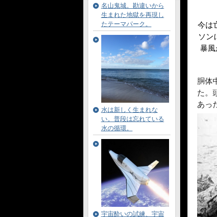
名山鬼城。勘違いから
生まれた地獄を再現し
たテーマパーク。
今は
ソン
暴風
胴体
た。
あっ
水は新しく生まれな
い。普段は忘れている
水の循環。
宇宙酔いの試練、宇宙