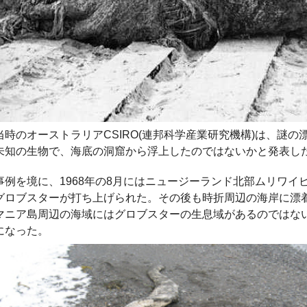
当時のオーストラリアCSIRO(連邦科学産業研究機構)は、謎の
未知の生物で、海底の洞窟から浮上したのではないかと発表し
事例を境に、1968年の8月にはニュージーランド北部ムリワイ
グロブスターが打ち上げられた。その後も時折周辺の海岸に漂
マニア島周辺の海域にはグロブスターの生息域があるのではな
になった。