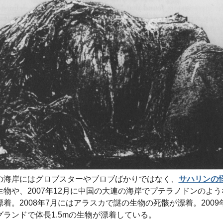
の海岸にはグロブスターやブロブばかりではなく、
サハリンの
生物や、2007年12月に中国の大連の海岸でプテラノドンのよう
漂着。2008年7月にはアラスカで謎の生物の死骸が漂着。2009
グランドで体長1.5mの生物が漂着している。