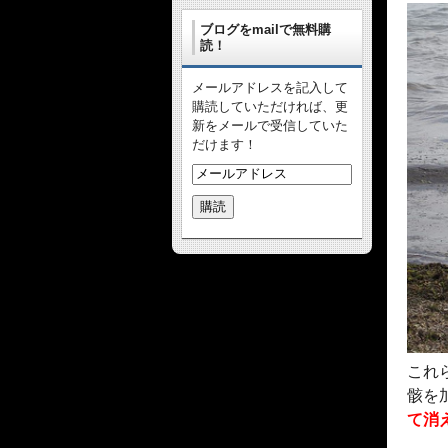
ブログをmailで無料購
読！
メールアドレスを記入して
購読していただければ、更
新をメールで受信していた
だけます！
これ
骸を
て消