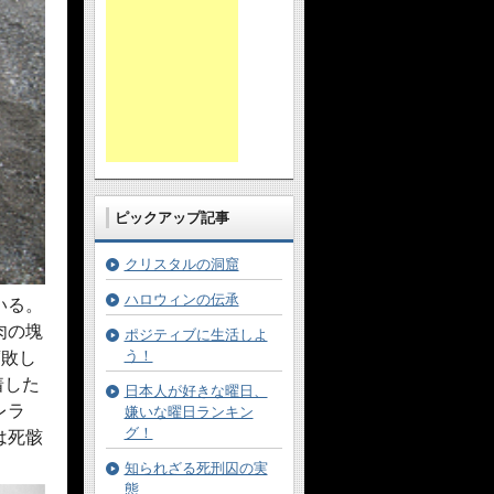
ピックアップ記事
クリスタルの洞窟
ハロウィンの伝承
いる。
肉の塊
ポジティブに生活しよ
う！
腐敗し
着した
日本人が好きな曜日、
レラ
嫌いな曜日ランキン
グ！
は死骸
知られざる死刑囚の実
態