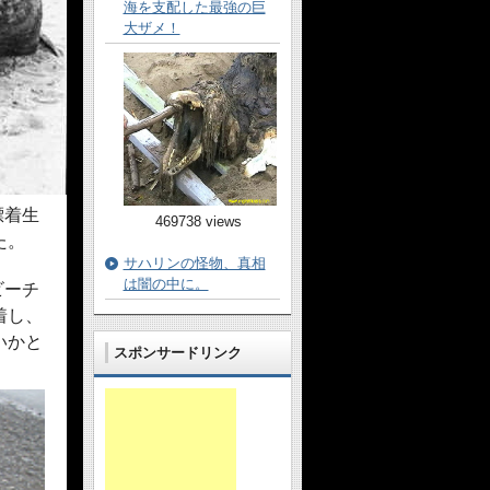
海を支配した最強の巨
大ザメ！
漂着生
469738 views
た。
サハリンの怪物、真相
は闇の中に。
ビーチ
着し、
いかと
スポンサードリンク