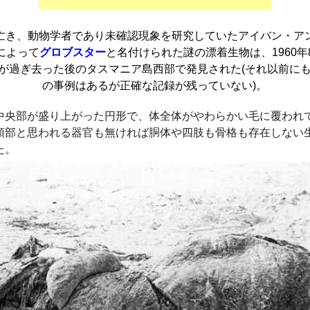
亡き、動物学者であり未確認現象を研究していたアイバン・ア
によって
グロブスター
と名付けられた謎の漂着生物は、1960年
が過ぎ去った後のタスマニア島西部で発見された(それ以前に
の事例はあるが正確な記録が残っていない)。
中央部が盛り上がった円形で、体全体がやわらかい毛に覆われ
頭部と思われる器官も無ければ胴体や四肢も骨格も存在しない
た。