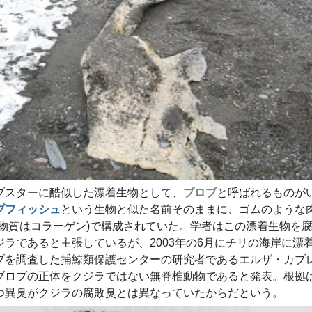
ブスターに酷似した漂着生物として、
ブロブ
と呼ばれるものが
ブフィッシュ
という生物と似た名前そのままに、ゴムのような
な物質はコラーゲン)で構成されていた。学者はこの漂着生物を
ジラであると主張しているが、2003年の6月にチリの海岸に漂
ブを調査した捕鯨類保護センターの研究者であるエルザ・カブ
ブロブの正体をクジラではない無脊椎動物であると発表。根拠
つ異臭がクジラの腐敗臭とは異なっていたからだという。