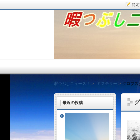
特定
暇つぶしニュース！
暇つぶしニュース！
ミステリー
グロブス
グ
最近の投稿
毎日面白い話