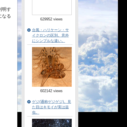
判明す
になる
629952 views
台風・ハリケーン・サ
イクロンの区別。意外
にシンプルな違い。
602142 views
ゲジ(通称ゲジゲジ)。見
た目はキモイが実は益
虫。