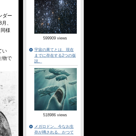
ンダー
8月、
も同様
599909 views
宇宙の果てとは、現在
てい
までに存在する2つの仮
生物で
説。
518986 views
メガロドン、今なお生
存が噂される、かつて