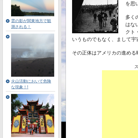
を思
多く
雲の影が関東地方で観
はな
測される！
クト
いうものでもなく、まして宇
その正体はアメリカの進める
火山活動において危険
な現象！!