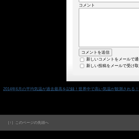
コメント
新しいコメントをメールで通
新しい投稿をメールで受け取
«
2014年6月の平均気温が過去最高を記録！世界中で高い気温が観測される！
［↑］このページの先頭へ