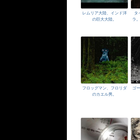
レムリア大陸、インド洋
タ
の巨大大陸。
ラ
フロッグマン、フロリダ
ゴ
のカエル男。