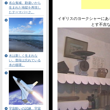
名山鬼城。勘違いから
生まれた地獄を再現し
たテーマパーク。
イギリスのヨークシャーにあ
とす不吉
水は新しく生まれな
い。普段は忘れている
水の循環。
宇宙酔いの試練、宇宙