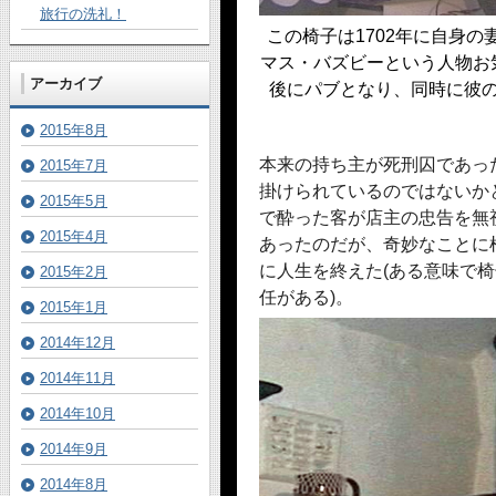
旅行の洗礼！
この椅子は1702年に自身
マス・バズビーという人物お
アーカイブ
後にパブとなり、同時に彼
2015年8月
本来の持ち主が死刑囚であっ
2015年7月
掛けられているのではないか
2015年5月
で酔った客が店主の忠告を無
2015年4月
あったのだが、奇妙なことに
に人生を終えた(ある意味で
2015年2月
任がある)。
2015年1月
2014年12月
2014年11月
2014年10月
2014年9月
2014年8月