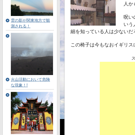
人か
呪い
雲の影が関東地方で観
いう
測される！
細を知っている人は少ないだ
この椅子は今もなおイギリス
火山活動において危険
な現象！!