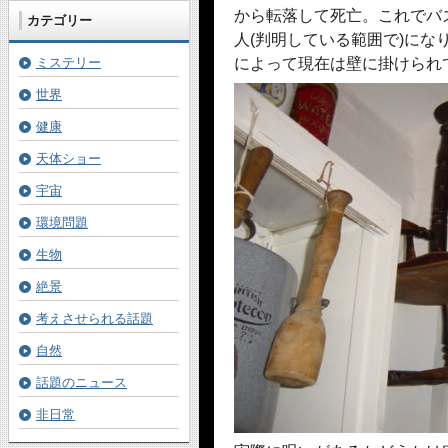
から転落して死亡。これでバ
カテゴリー
人(判明している範囲で)に
ミステリー
によって現在は壁に掛けられ
世界
健康
天体ショー
宇宙
環境問題
生物
絶景
考えさせられる話題
自然
話題のニュース
非日常