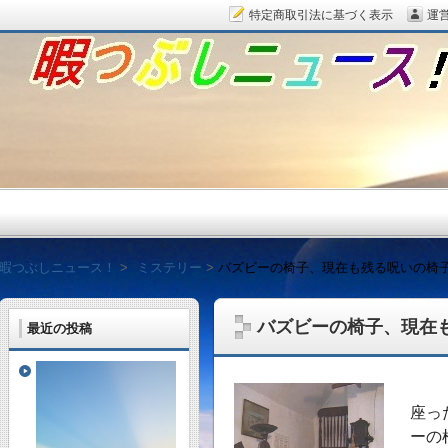
特定商取引法に基づく表示
運
暇つぶしニュース！
暇つぶしニュース！
ミステリー
バズビーの椅子、現在も残る呪いの椅
バズビーの椅子、現在
最近の投稿
毎日面白い話題をピッ
座っ
ーの