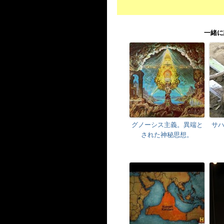
一緒に
グノーシス主義。異端と
サ
された神秘思想。