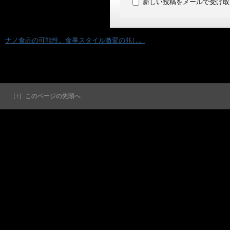
新しい投稿をメールで受け取
«
ナノ食品の可能性。食事スタイル激変の兆し。
［↑］このページの先頭へ