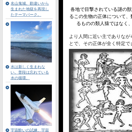
名山鬼城。勘違いから
生まれた地獄を再現し
各地で目撃されている謎の獣
たテーマパーク。
るこの生物の正体について、
るものの類人猿ではなく
より人間に近い主でありなが
とで、その正体が全く特定で
水は新しく生まれな
い。普段は忘れている
水の循環。
宇宙酔いの試練、宇宙