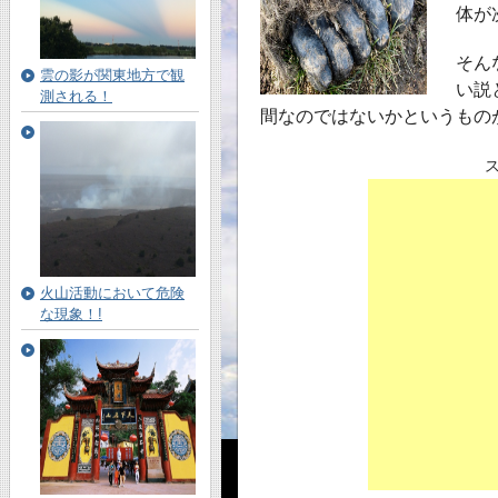
体が
そん
雲の影が関東地方で観
い説
測される！
間なのではないかというもの
火山活動において危険
な現象！!