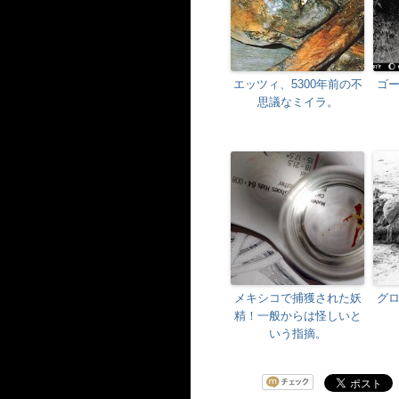
エッツィ、5300年前の不
ゴ
思議なミイラ。
メキシコで捕獲された妖
グ
精！一般からは怪しいと
いう指摘。