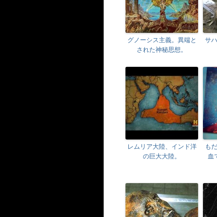
グノーシス主義。異端と
サ
された神秘思想。
レムリア大陸、インド洋
も
の巨大大陸。
血