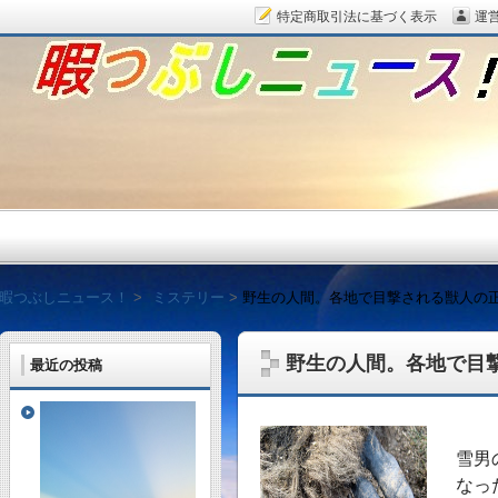
特定商取引法に基づく表示
運
暇つぶしニュース！
暇つぶしニュース！
ミステリー
野生の人間。各地で目撃される獣人の
野生の人間。各地で目
最近の投稿
毎日面白い話題をピッ
雪男
なっ