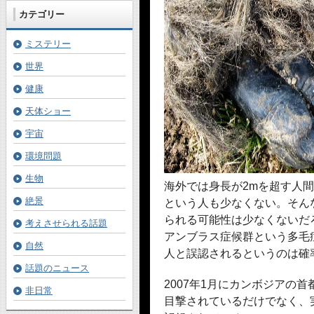
カテゴリー
ミステリー
世界
健康
天体ショー
宇宙
環境問題
生物
海外では身長が2mを超す人間
絶景
という人も少なくない。そん
られる可能性は少なくないだ
考えさせられる話題
アンブラス症候群という多毛
自然
人と誤認されるというのは確
話題のニュース
2007年1月にカンボジアの
非日常
目撃されているだけでなく、