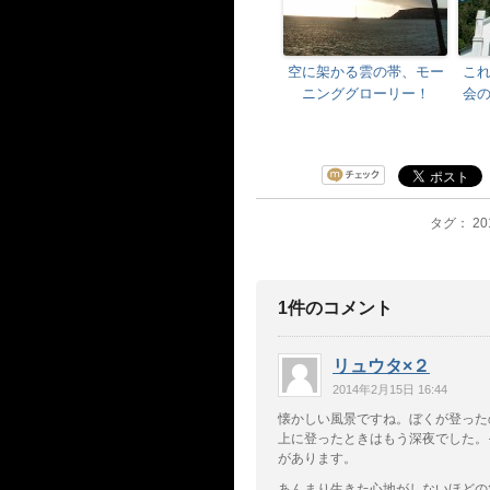
空に架かる雲の帯、モー
こ
ニンググローリー！
会
タグ： 20
1件のコメント
リュウタ×２
2014年2月15日 16:44
懐かしい風景ですね。ぼくが登った
上に登ったときはもう深夜でした。
があります。
あんまり生きた心地がしないほどの