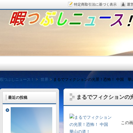
特定商取引法に基づく表示
運
暇つぶしニュース！
暇つぶしニュース！
世界
まるでフィクションの光景！恐怖！ 中国 華
まるでフィクションの
最近の投稿
毎日面白い話題をピッ
この