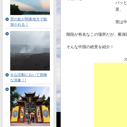
パッ
景、
雲の影が関東地方で観
実は
測される！
階段が有名なこの場所だが、断崖
そんな中国の絶景を紹介！
火山活動において危険
な現象！!