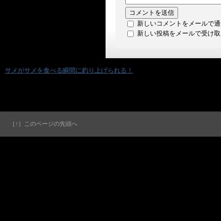
新しいコメントをメールで通
新しい投稿をメールで受け取
«
サメがサメを食べる瞬間に釣り上げられる！
［↑］このページの先頭へ