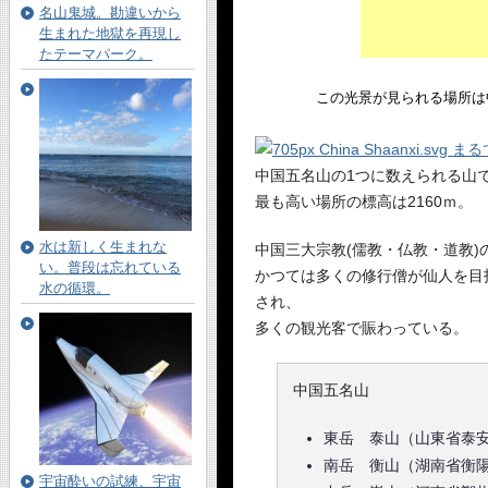
名山鬼城。勘違いから
生まれた地獄を再現し
たテーマパーク。
この光景が見られる場所は
中国五名山の1つに数えられる山
最も高い場所の標高は2160ｍ。
水は新しく生まれな
中国三大宗教(儒教・仏教・道教)
い。普段は忘れている
かつては多くの修行僧が仙人を目
水の循環。
され、
多くの観光客で賑わっている。
中国五名山
東岳 泰山（山東省泰
南岳 衡山（湖南省衡
宇宙酔いの試練、宇宙