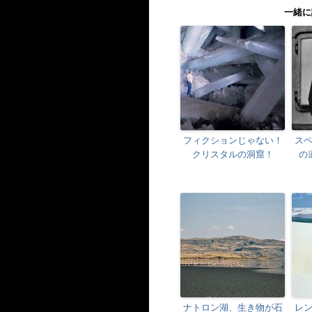
一緒に
フィクションじゃない！
ス
クリスタルの洞窟！
の
ナトロン湖、生き物が石
レ