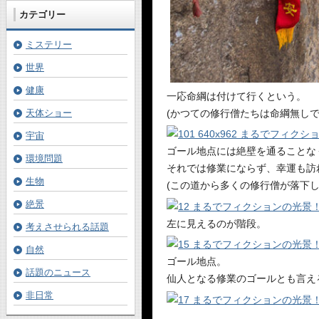
カテゴリー
ミステリー
世界
健康
一応命綱は付けて行くという。
(かつての修行僧たちは命綱無しで
天体ショー
宇宙
ゴール地点には絶壁を通ることな
環境問題
それでは修業にならず、幸運も訪
生物
(この道から多くの修行僧が落下し
絶景
左に見えるのが階段。
考えさせられる話題
自然
ゴール地点。
話題のニュース
仙人となる修業のゴールとも言え
非日常