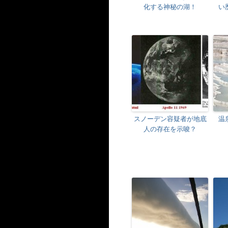
化する神秘の湖！
い
スノーデン容疑者が地底
温
人の存在を示唆？