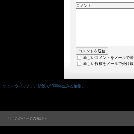
コメント
新しいコメントをメールで通
新しい投稿をメールで受け取
«
ウェルウィッチア。砂漠で1000年生きる植物。
［↑］このページの先頭へ