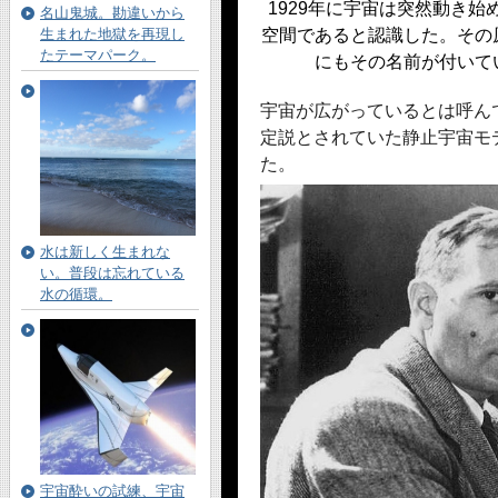
1929年に宇宙は突然動き
名山鬼城。勘違いから
生まれた地獄を再現し
空間であると認識した。その
たテーマパーク。
にもその名前が付いて
宇宙が広がっているとは呼ん
定説とされていた静止宇宙モ
た。
水は新しく生まれな
い。普段は忘れている
水の循環。
宇宙酔いの試練、宇宙