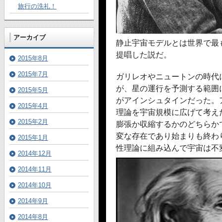
旅行の洗礼！
アーカイブ
静止宇宙モデルとは世界で最
提唱した説だ。
2015年8月
2015年7月
ガリレオやニュートンの時代
が、星の運行を予測する範囲
2015年5月
がアインシュタインだった。
2015年4月
理論を宇宙規模に広げて考え
2015年2月
膨張か収縮するかのどちらか
変な存在であり始まりも終わ
2015年1月
性理論に組み込んで宇宙は不
2014年12月
2014年11月
2014年10月
2014年9月
2014年8月