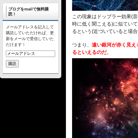
ブログをmailで無料購
読！
この現象はドップラー効果(
時に低く聞こえる)に似てい
メールアドレスを記入して
るという(近づいていると場
購読していただければ、更
新をメールで受信していた
だけます！
つまり、
遠い銀河が赤く見え
るといえるのだ
。