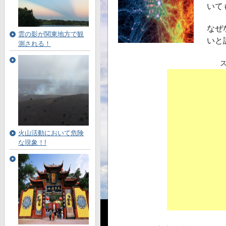
いて
なぜ
雲の影が関東地方で観
いと
測される！
火山活動において危険
な現象！!