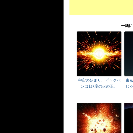
一緒に
宇宙の始まり、ビッグバ
東
ンは1兆度の火の玉。
じ