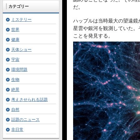
カテゴリー
だ。
ミステリー
ハッブルは当時最大の望遠鏡
星雲や銀河を観測していた。
世界
ことを発見する。
健康
天体ショー
宇宙
環境問題
生物
絶景
考えさせられる話題
自然
話題のニュース
非日常