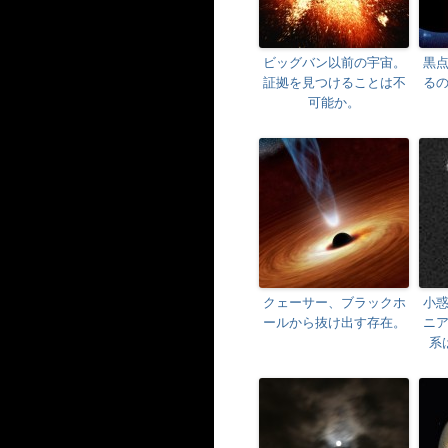
ビッグバン以前の宇宙。
黒
証拠を見つけることは不
る
可能か。
クェーサー、ブラックホ
小
ールから抜け出す存在。
ニ
系