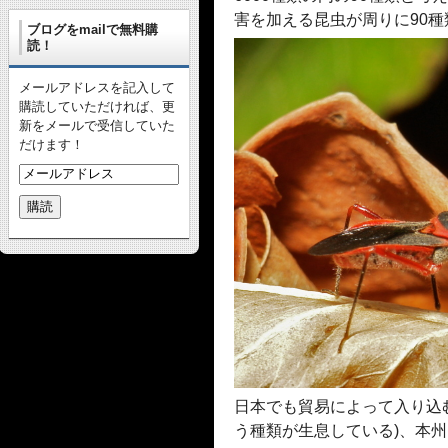
害を加える昆虫が周りに90
ブログをmailで無料購
読！
メールアドレスを記入して
購読していただければ、更
新をメールで受信していた
だけます！
日本でも貿易によって入り込
う種類が生息している)、本