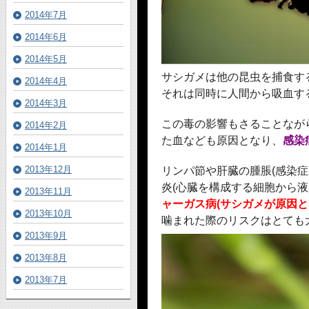
2014年7月
2014年6月
2014年5月
サシガメは他の昆虫を捕食す
2014年4月
それは同時に人間から吸血す
2014年3月
この毒の影響もさることなが
2014年2月
た血なども原因となり、
感染
2014年1月
2013年12月
リンパ節や肝臓の腫脹(感染
炎(心臓を構成する細胞から
2013年11月
ャーガス病(サシガメが原因と
2013年10月
噛まれた際のリスクはとても
2013年9月
2013年8月
2013年7月