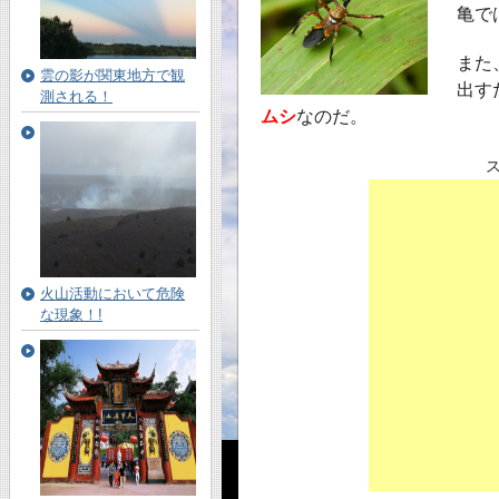
亀で
また
雲の影が関東地方で観
出す
測される！
ムシ
なのだ。
火山活動において危険
な現象！!