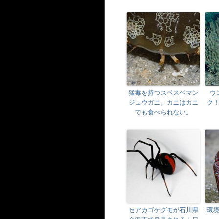
猛毒を持つスベスベマン
ウ
ジュウガニ。カニはカニ
ク
でも食べられない。
セアカゴケグモが石川県
環