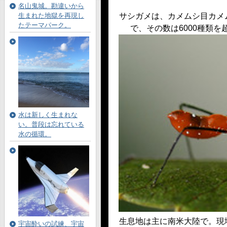
名山鬼城。勘違いから
生まれた地獄を再現し
サシガメは、カメムシ目カメ
たテーマパーク。
で、その数は6000種類
水は新しく生まれな
い。普段は忘れている
水の循環。
生息地は主に南米大陸で。現
宇宙酔いの試練、宇宙