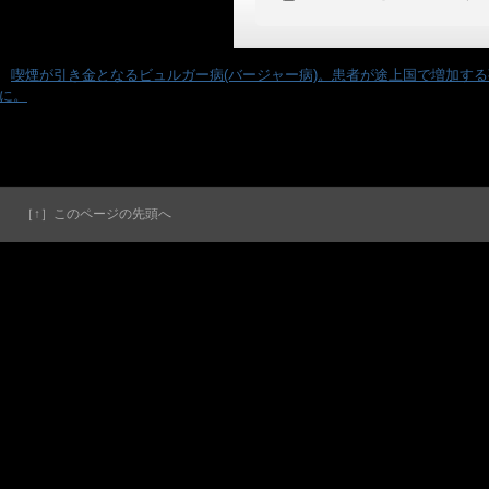
«
喫煙が引き金となるビュルガー病(バージャー病)。患者が途上国で増加する
に。
［↑］このページの先頭へ