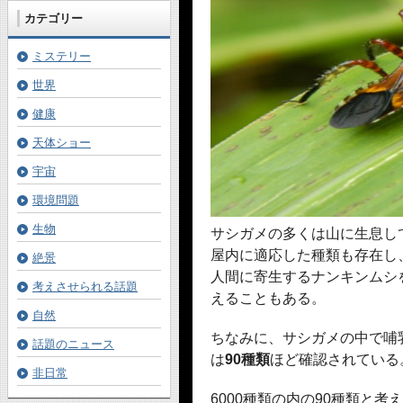
カテゴリー
ミステリー
世界
健康
天体ショー
宇宙
環境問題
生物
サシガメの多くは山に生息し
屋内に適応した種類も存在し
絶景
人間に寄生するナンキンムシ
考えさせられる話題
えることもある。
自然
ちなみに、サシガメの中で哺
話題のニュース
は
90種類
ほど確認されている
非日常
6000種類の内の90種類と