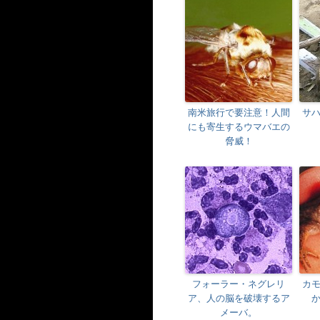
南米旅行で要注意！人間
サ
にも寄生するウマバエの
脅威！
フォーラー・ネグレリ
カ
ア、人の脳を破壊するア
メーバ。