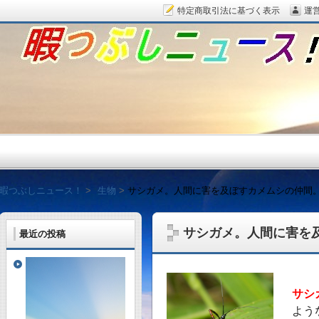
特定商取引法に基づく表示
運
暇つぶしニュース！
暇つぶしニュース！
生物
サシガメ。人間に害を及ぼすカメムシの仲間
サシガメ。人間に害を
最近の投稿
毎日面白い話題をピッ
サシ
よう