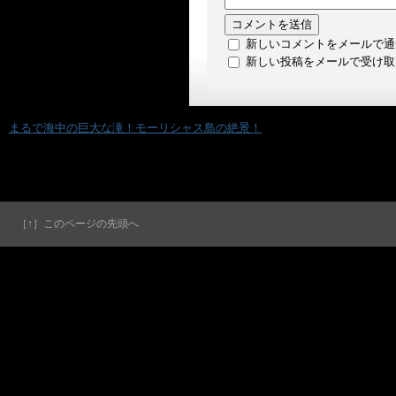
新しいコメントをメールで通
新しい投稿をメールで受け取
«
まるで海中の巨大な滝！モーリシャス島の絶景！
［↑］このページの先頭へ