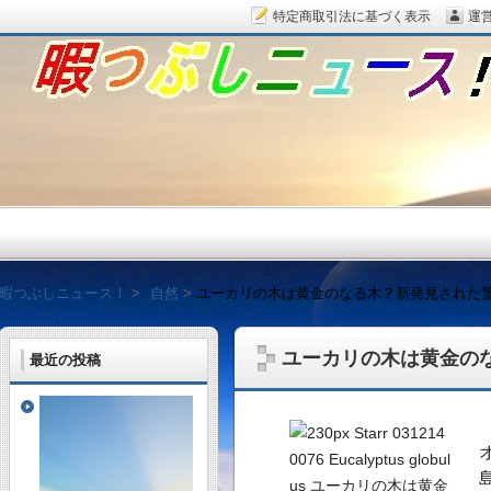
特定商取引法に基づく表示
運
暇つぶしニュース！
暇つぶしニュース！
自然
ユーカリの木は黄金のなる木？新発見された
ユーカリの木は黄金の
最近の投稿
毎日面白い話題をピッ