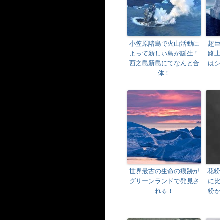
小笠原諸島で火山活動に
超
よって新しい島が誕生！
路
西之島新島にてなんと合
は
体！
世界最古の生命の痕跡が
花粉
グリーンランドで発見さ
に
れる！
粉