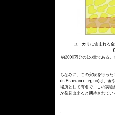
ユーカリに含まれる金
約2000万分の1の量である
ちなみに、この実験を行ったゴー
ds-Esperance regi
場所として有名で、この実験
が発見出来ると期待されてい