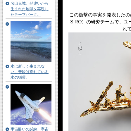
名山鬼城。勘違いから
生まれた地獄を再現し
たテーマパーク。
この衝撃の事実を発表したの
SIRO）の研究チームで、
れ
水は新しく生まれな
い。普段は忘れている
水の循環。
宇宙酔いの試練、宇宙