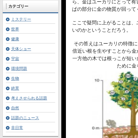
ら、金はユーカリにとって有
カテゴリー
ぱの部分に金の物質が回って
ミステリー
ここで疑問に上がることは、
世界
いのかということだろう。
健康
その答えはユーカリの特徴に
天体ショー
倍近い根を生やすことから金
一方他の木では根っこが短い
宇宙
ために金
環境問題
生物
絶景
考えさせられる話題
自然
話題のニュース
非日常