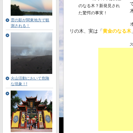
雲の影が関東地方で観
測される！
リの木、実は「
黄金のなる木
火山活動において危険
な現象！!