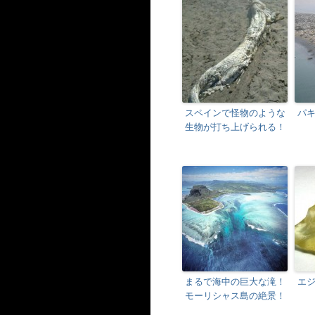
スペインで怪物のような
パ
生物が打ち上げられる！
まるで海中の巨大な滝！
エ
モーリシャス島の絶景！