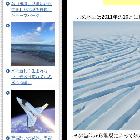
名山鬼城。勘違いから
生まれた地獄を再現し
たテーマパーク。
この氷山は2011年の10月
水は新しく生まれな
い。普段は忘れている
水の循環。
その当時から亀裂によって氷
宇宙酔いの試練、宇宙