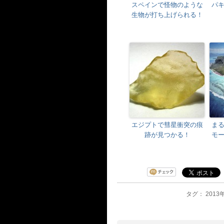
スペインで怪物のような
パ
生物が打ち上げられる！
エジプトで彗星衝突の痕
ま
跡が見つかる！
モ
タグ： 2013年