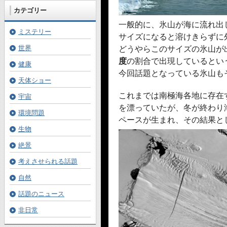
カテゴリー
一般的に、氷山が海に流れ出
ミステリー
サイズになると溶けきらずに
世界
どうやらこのサイズの氷山が
度
の割合で出現しているとい
健康
今回話題となっている氷山も
天体ショー
これまでは南極海各地に存在
宇宙
を漂っていたが、冬が終わり
環境問題
ペースが生まれ、その結果と
生物
絶景
考えさせられる話題
自然
話題のニュース
非日常