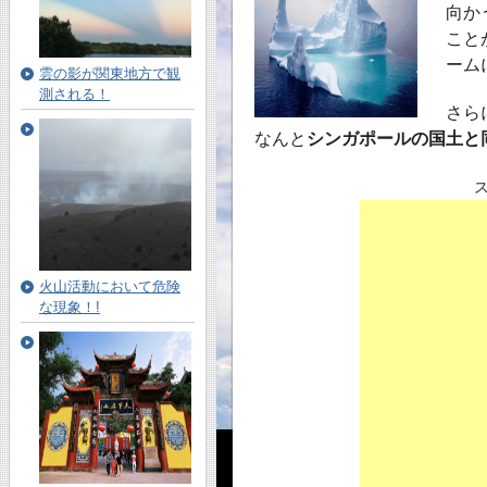
向か
こと
ーム
雲の影が関東地方で観
測される！
さら
なんと
シンガポールの国土と
火山活動において危険
な現象！!