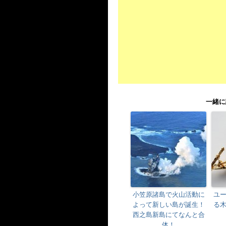
一緒に
小笠原諸島で火山活動に
ユ
よって新しい島が誕生！
る
西之島新島にてなんと合
体！