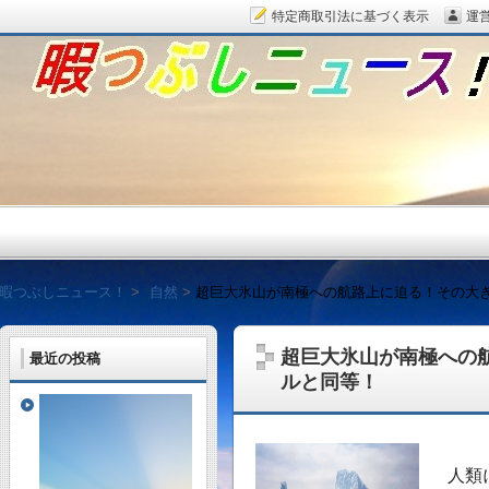
特定商取引法に基づく表示
運
暇つぶしニュース！
暇つぶしニュース！
自然
超巨大氷山が南極への航路上に迫る！その大
超巨大氷山が南極への
最近の投稿
ルと同等！
毎日面白い話題をピッ
人類