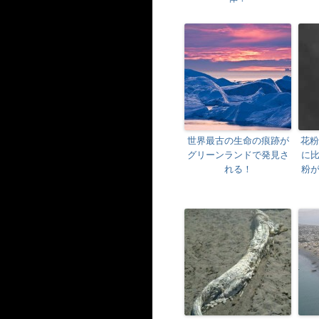
世界最古の生命の痕跡が
花粉
グリーンランドで発見さ
に
れる！
粉