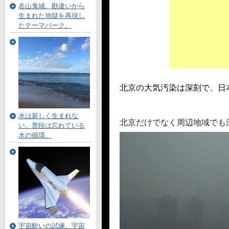
名山鬼城。勘違いから
生まれた地獄を再現し
たテーマパーク。
北京の大気汚染は深刻で、日
水は新しく生まれな
北京だけでなく周辺地域でも
い。普段は忘れている
水の循環。
宇宙酔いの試練、宇宙