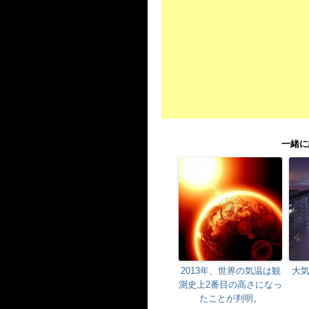
一緒に
2013年、世界の気温は観
大
測史上2番目の高さになっ
たことが判明。