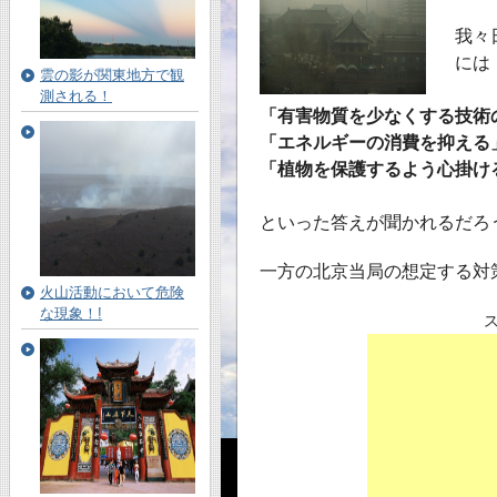
我々
には
雲の影が関東地方で観
測される！
「有害物質を少なくする技術
「エネルギーの消費を抑える
「植物を保護するよう心掛け
といった答えが聞かれるだろ
一方の北京当局の想定する対
火山活動において危険
な現象！!