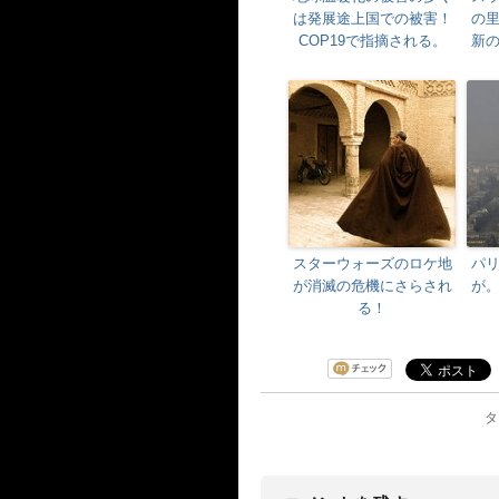
は発展途上国での被害！
の
COP19で指摘される。
新
スターウォーズのロケ地
パ
が消滅の危機にさらされ
が
る！
タ