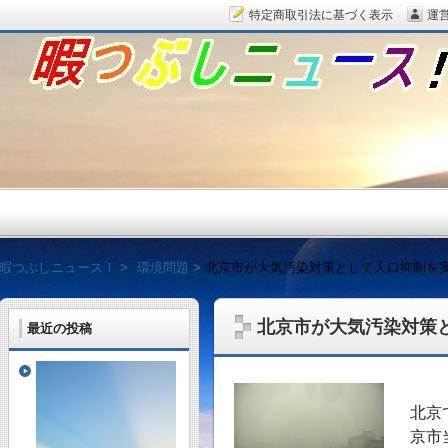
特定商取引法に基づく表示
運
暇つぶしニュース！
暇つぶしニュース！
環境問題
北京市が大気汚染対策として人口抑制を
北京市が大気汚染対策
最近の投稿
毎日面白い話題をピッ
北京
京市