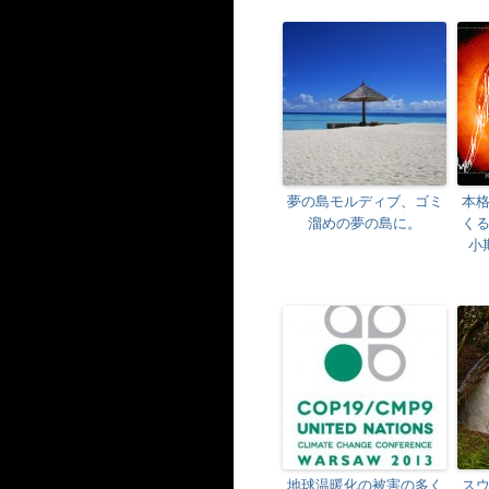
夢の島モルディブ、ゴミ
本
溜めの夢の島に。
く
小
地球温暖化の被害の多く
ス