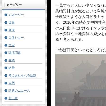
カテゴリー
一見すると人口が少なくなれ
染物質排出が減るという単純
ミステリー
子政策のような人口ピラミッ
く、2010年の時点で中国共
世界
の人口集中におけるインフラ
健康
の水資源や土地資源の減少を
天体ショー
ると考えられる。
宇宙
いわば口実といったところだ
環境問題
生物
絶景
考えさせられる話題
自然
話題のニュース
非日常