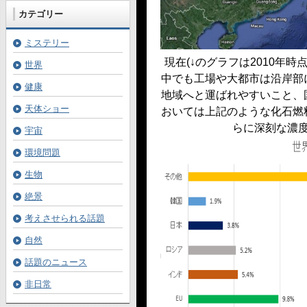
カテゴリー
ミステリー
現在(↓のグラフは2010年
世界
中でも工場や大都市は沿岸部
健康
地域へと運ばれやすいこと、
天体ショー
おいては上記のような化石燃
らに深刻な濃
宇宙
環境問題
生物
絶景
考えさせられる話題
自然
話題のニュース
非日常