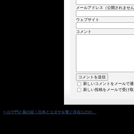
メールアドレス（公開されませ
ウェブサイト
コメント
新しいコメントをメールで通
新しい投稿をメールで受け取
«
ヘロデ門と菊の紋！日本とユダヤを繋ぐ存在なのか。