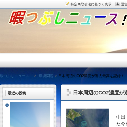
特定商取引法に基づく表示
運
暇つぶしニュース！
暇つぶしニュース！
環境問題
日本周辺のCO2濃度が過去最高を記録！
日本周辺のCO2濃度が
最近の投稿
毎日面白い話題をピッ
中国
た今