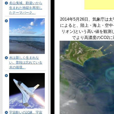
名山鬼城。勘違いから
生まれた地獄を再現し
たテーマパーク。
2014年5月26日、気象庁
によると、陸上・海上・空中そ
リオン)という高い値を観測
でより高濃度のCO2
水は新しく生まれな
い。普段は忘れている
水の循環。
宇宙酔いの試練、宇宙