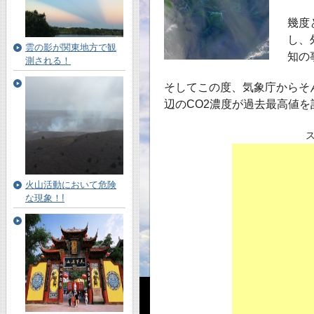
幾度
し、
雲の影が関東地方で観
知の
測される！
そしてこの度、気象庁からそ
辺のCO2濃度が過去最高値
火山活動において危険
な現象！!