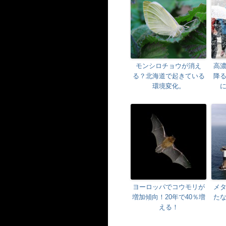
モンシロチョウが消え
高
る？北海道で起きている
降
環境変化。
ヨーロッパでコウモリが
メ
増加傾向！20年で40％増
た
える！