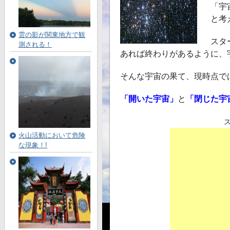
「宇
と考
雲の影が関東地方で観
スタ
測される！
あれば終わりがあるように、
そんな宇宙の果て、現時点で
「開いた宇宙」
と
「閉じた宇
火山活動において危険
な現象！!