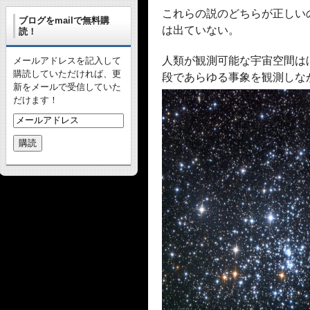
これらの説のどちらが正しい
ブログをmailで無料購
は出ていない。
読！
人類が観測可能な宇宙空間は
メールアドレスを記入して
購読していただければ、更
段であらゆる事象を観測しな
新をメールで受信していた
だけます！