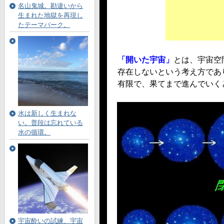
名山鬼城。勘違いから
生まれた地獄を再現し
たテーマパーク。
「開いた宇宙」
とは、宇宙空
存在しないという考え方であ
有限で、果てまで進んでいく
水は新しく生まれな
い。普段は忘れている
水の循環。
宇宙酔いの試練、宇宙