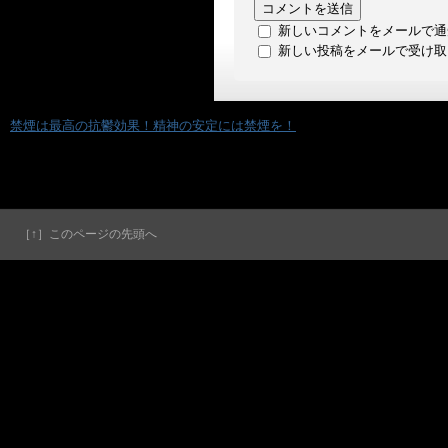
新しいコメントをメールで通
新しい投稿をメールで受け取
«
禁煙は最高の抗鬱効果！精神の安定には禁煙を！
［↑］このページの先頭へ