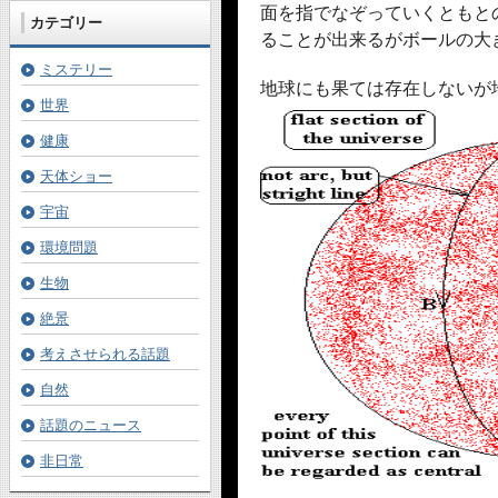
面を指でなぞっていくともと
カテゴリー
ることが出来るがボールの大
ミステリー
地球にも果ては存在しないが
世界
健康
天体ショー
宇宙
環境問題
生物
絶景
考えさせられる話題
自然
話題のニュース
非日常