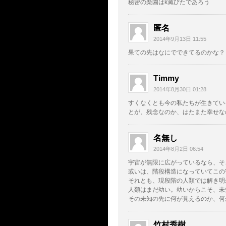
秘密の楽園はk滅びたであろう
匿名
2014年9月13日 11:55
果ての先はなにでできてるのかな？
Timmy
2014年8月30日 01:28
すくなくとも今の私たちが生きてい
とが、残念なのか、はたまた幸せな
名無し
2014年8月2日 06:54
宇宙が無限に広がっているなら、そ
或いは、階段構造になっていてこの
それとも、現段階の人類では解き明
人類はまだ幼い。幼いからこそ、未
その未知の先に何が見えるのか、何
竹村秀樹