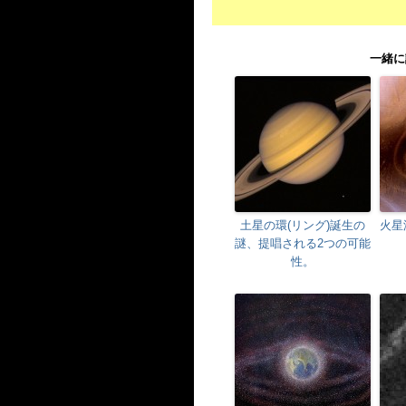
一緒に
土星の環(リング)誕生の
火星
謎、提唱される2つの可能
性。