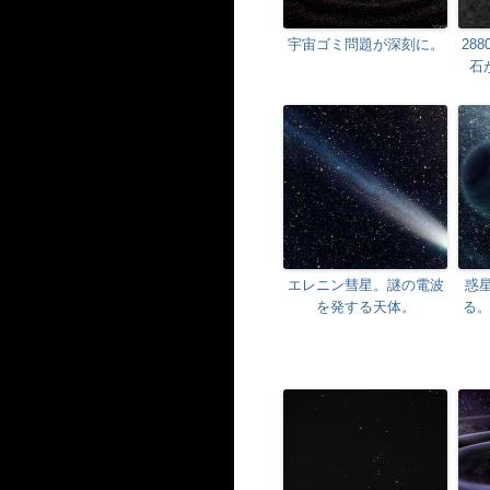
宇宙ゴミ問題が深刻に。
28
石
エレニン彗星。謎の電波
惑
を発する天体。
る