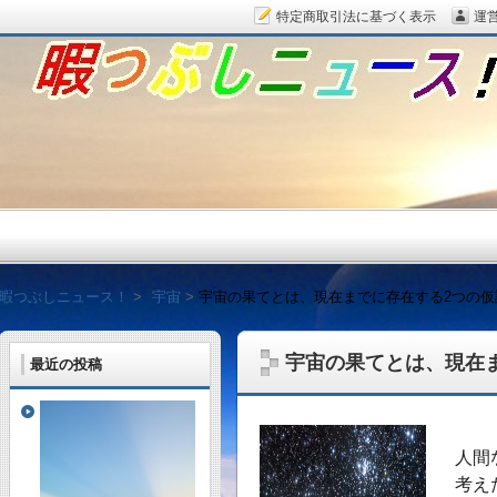
特定商取引法に基づく表示
運
暇つぶしニュース！
暇つぶしニュース！
宇宙
宇宙の果てとは、現在までに存在する2つの仮
宇宙の果てとは、現在
最近の投稿
毎日面白い話題をピッ
人間
考え