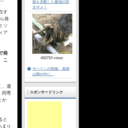
海を支配した最強の巨
大ザメ！
在す
から発
ミソ
ィア
で発
469750 views
、こ
サハリンの怪物、真相
は闇の中に。
く、遺
スポンサードリンク
、同専
とか
ると
あまり