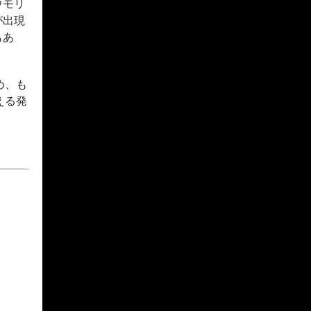
ウモリ
が出現
もあ
め、も
える発