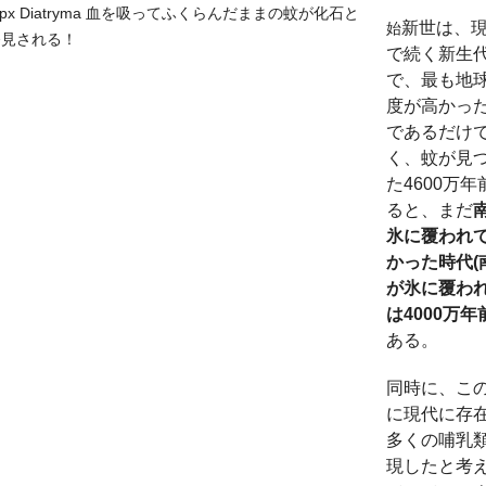
新世は、
始
で続く新生
で、最も地
度が高かっ
であるだけ
く、蚊が見
た4600万
ると、まだ
氷に覆われ
かった時代(
が氷に覆わ
は4000万年
ある。
同時に、こ
に現代に存
多くの哺乳
現したと考