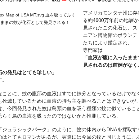
アメリカモンタナ州に存
る約4600万年前の地層
見されたこの化石は、ス
ニアン博物館のボランテ
たちにより鑑定され、
専門家は
「血液が腹に入ったまま
見されるのは前例がなく
石の発見はとても珍しい」
す。
なことに、蚊の腹部の血液はすでに鉄分となっているだけでな
も死滅しているために血液の持ち主を調べることはできないが
は、今回発見された蚊は鳥類の血を吸う種類の蚊に似ているこ
恐らく鳥の血液を吸ったのではないかと推測している。
「ジュラシックパーク」のように、蚊の体内からDNAを採取す
のはとてもロマンがあるが、実際には今回の蚊と同じように、