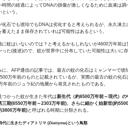
い時間の経過によってDNAの損傷が激しくなるために血液は調
いという。
が化石でも琥珀でもDNAは劣化すると考えられるが、永久凍土
を蓄えたまま保存されていれば可能性はあるという。
地に蚊はいないのでは？と考えるかもしれないが4600万年前は
かった(後述)ので、蚊が世界中に分布していた可能性は大いに
みに、AFP通信の記事では、最古の蚊の化石はミャンマーで琥
9500万年前のものと記載されているが、実際の最古の蚊の化石
00万年前のジュラ紀の地層から発見されたものである。
見つかった蚊が生きた年代は
新生代（約6500万年前～現代）の
三期(6550万年前～2303万年前)、さらに細かく
始新世
(約55
3800万年前)
と呼ばれる時期に分類される。
時代に生きたディアトリマ (
Diatryma
)という鳥類