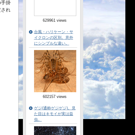
の手掛
定され
629961 views
台風・ハリケーン・サ
イクロンの区別。意外
にシンプルな違い。
602157 views
ゲジ(通称ゲジゲジ)。見
た目はキモイが実は益
虫。