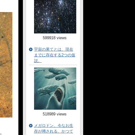
599918 views
宇宙の果てとは、現在
までに存在する2つの仮
説。
518989 views
メガロドン、今なお生
存が噂される、かつて
た。