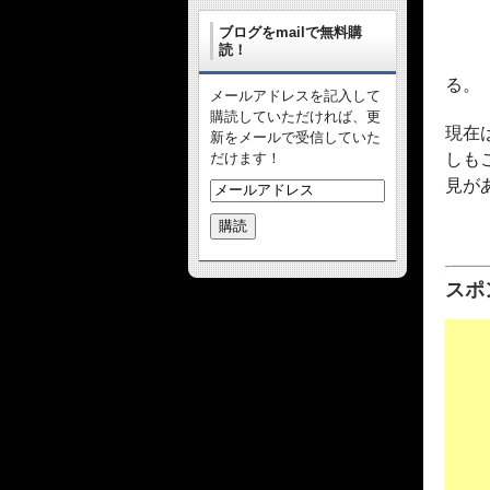
ブログをmailで無料購
読！
る。
メールアドレスを記入して
購読していただければ、更
現在
新をメールで受信していた
だけます！
しも
見が
スポ