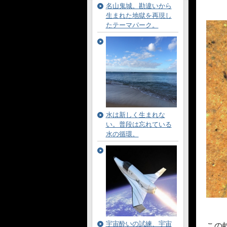
名山鬼城。勘違いから
生まれた地獄を再現し
たテーマパーク。
水は新しく生まれな
い。普段は忘れている
水の循環。
宇宙酔いの試練、宇宙
この