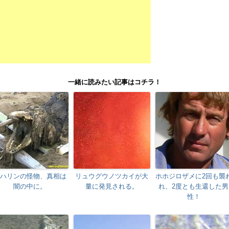
一緒に読みたい記事はコチラ！
ハリンの怪物、真相は
リュウグウノツカイが大
ホホジロザメに2回も襲
闇の中に。
量に発見される。
れ、2度とも生還した男
性！