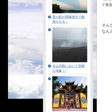
雲の影が関東地方で観
測される！
そん
なん
火山活動において危険
な現象！!