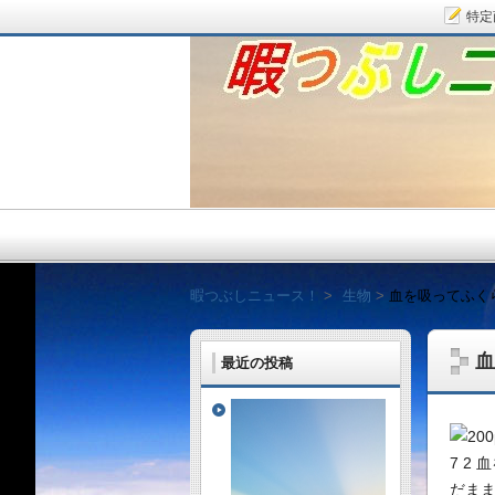
特定
暇つぶしニュース！
暇つぶしニュース！
生物
血を吸ってふく
血
最近の投稿
毎日面白い話