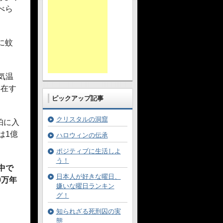
べら
に蚊
気温
存在す
ピックアップ記事
クリスタルの洞窟
珀に入
は1億
ハロウィンの伝承
ポジティブに生活しよ
う！
中で
日本人が好きな曜日、
00万年
嫌いな曜日ランキン
グ！
知られざる死刑囚の実
態