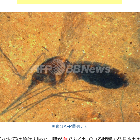
画像はAFP通信より
蚊の化石は前代未聞の、
腹が
血
でふくれている状態
で発見され