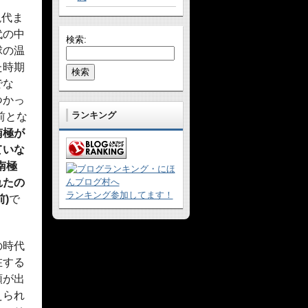
現代ま
代の中
検索:
球の温
た時期
でな
つかっ
ランキング
年前とな
南極が
ていな
南極
れたの
ランキング参加してます！
前)
で
の時代
在する
類が出
えられ