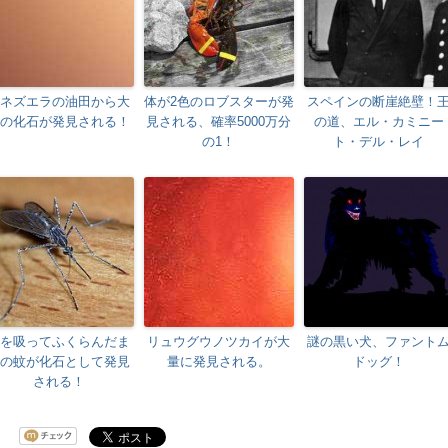
ネズエラの油田から大
体が2色のロブスターが発
スペインの断崖絶壁！
の化石が発見される！
見される、確率5000万分
の道、エル・カミニー
の1！
ト・デル・レイ
を吸ってふくらんだま
リュウグウノツカイが大
謎の黒い犬、ファント
の蚊が化石として発見
量に発見される。
ドッグ！
される！