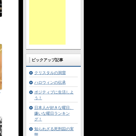
ド
き
ピックアップ記事
クリスタルの洞窟
ハロウィンの伝承
ポジティブに生活しよ
ピ
う！
を
日本人が好きな曜日、
嫌いな曜日ランキン
グ！
知られざる死刑囚の実
態