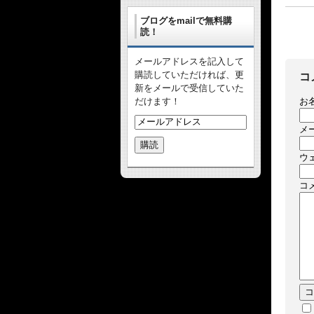
ブログをmailで無料購
読！
メールアドレスを記入して
購読していただければ、更
コ
新をメールで受信していた
お
だけます！
メ
ウ
コ