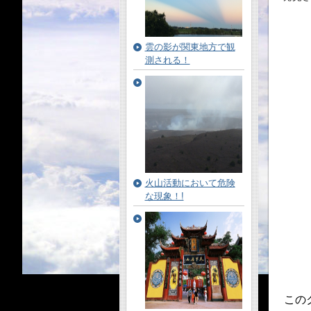
雲の影が関東地方で観
測される！
火山活動において危険
な現象！!
この