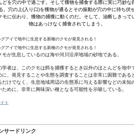
んどを穴の中で過ごす。そして獲物を捕食する際に実に巧妙な
る。穴の上(入り口)を獲物が通るとその振動が穴の中に待ち伏
クモに伝わり、獲物の捕獲に動くのだ。そして、油断しきって
物はあっけなく捕食されてしまう。
クモが生息しているのは海や河川沿岸地域の砂地である。
の学者は、このクモは餌を捕獲するとき以外のほとんどを地中
めに、発見することや生態を調査することは非常に困難である
るだけでなく、生息地域周辺の生態系に与える影響などの未知
いために、非常に興味深い種となる可能性を示唆している。
サイト
ンサードリンク