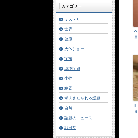
カテゴリー
ミステリー
世界
ベ
量
健康
天体ショー
宇宙
環境問題
生物
絶景
考えさせられる話題
血
自然
ま
話題のニュース
非日常