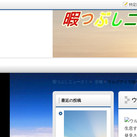
特定
暇つぶしニュース！
暇つぶしニュース！
生物
ウルグアイで地
ウ
最近の投稿
毎日面白い話