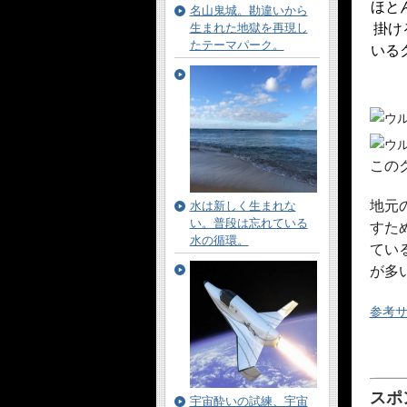
ほと
名山鬼城。勘違いから
生まれた地獄を再現し
掛け
たテーマパーク。
いる
この
地元
水は新しく生まれな
い。普段は忘れている
すた
水の循環。
てい
が多
参考
スポ
宇宙酔いの試練、宇宙