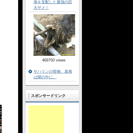
海を支配した最強の巨
大ザメ！
469750 views
サハリンの怪物、真相
は闇の中に。
スポンサードリンク