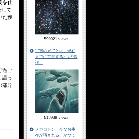
罠を仕
せして
いた獲
599921 views
宇宙の果てとは、現在
までに存在する2つの仮
説。
で過ご
と語っ
の部分
518989 views
メガロドン、今なお生
存が噂される、かつて