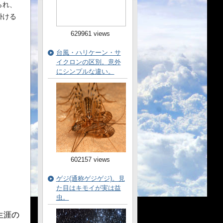
られ、
掛ける
629961 views
台風・ハリケーン・サ
イクロンの区別。意外
にシンプルな違い。
602157 views
ゲジ(通称ゲジゲジ)。見
た目はキモイが実は益
虫。
生涯の