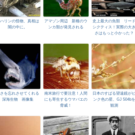
ハリンの怪物、真相は
アマゾン周辺 新種のウ
史上最大の魚類 リー
闇の中に。
ンカ類が発見される
シクティス！実際の大
さはもっと小かった？
さを忘れさせてくれる
南米旅行で要注意！人間
日本のすばる望遠鏡が
深海生物 画像集
にも寄生するウマバエの
ンク色の星、GJ 504b
脅威！
観測