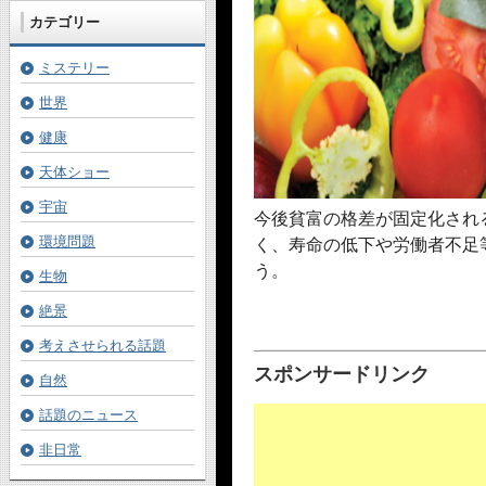
カテゴリー
ミステリー
世界
健康
天体ショー
宇宙
今後貧富の格差が固定化され
環境問題
く、寿命の低下や労働者不足
う。
生物
絶景
考えさせられる話題
スポンサードリンク
自然
話題のニュース
非日常