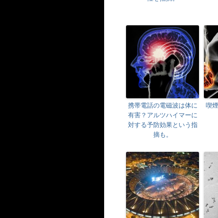
携帯電話の電磁波は体に
喫
有害？アルツハイマーに
対する予防効果という指
摘も。