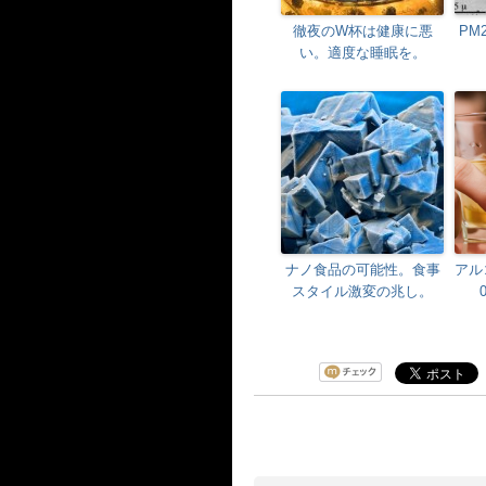
徹夜のW杯は健康に悪
PM
い。適度な睡眠を。
ナノ食品の可能性。食事
アル
スタイル激変の兆し。