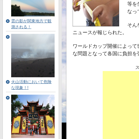
等を
なっ
雲の影が関東地方で観
そん
測される！
ニュースが報じられた。
ワールドカップ開催によって
な問題となって各国に負担を
火山活動において危険
な現象！!