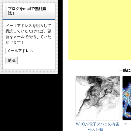
ブログをmailで無料購
読！
メールアドレスを記入して
購読していただければ、更
新をメールで受信していた
だけます！
一緒に
WHOが電子タバコの有害
マ
性を指摘。