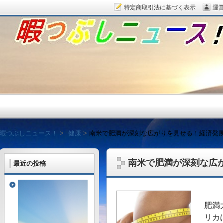
特定商取引法に基づく表示
運
暇つぶしニュース！
暇つぶしニュース！
健康
南米で肥満が深刻な広がりを見せる！経済発
南米で肥満が深刻な広
最近の投稿
毎日面白い話題をピッ
肥満
リカ