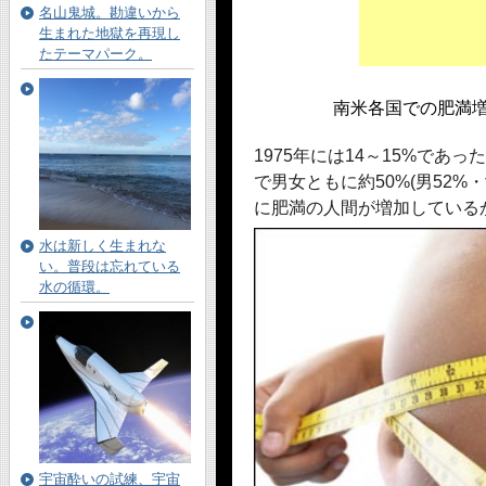
名山鬼城。勘違いから
生まれた地獄を再現し
たテーマパーク。
南米各国での肥満
1975年には14～15%であっ
で男女ともに約50%(男52%
に肥満の人間が増加している
水は新しく生まれな
い。普段は忘れている
水の循環。
宇宙酔いの試練、宇宙