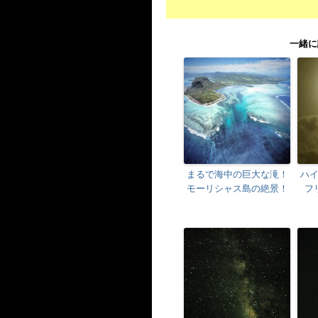
一緒に
まるで海中の巨大な滝！
ハ
モーリシャス島の絶景！
フ