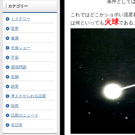
条件として
カテゴリー
これではどこかショボい流星
ミステリー
火球
は何といっても
である
世界
健康
天体ショー
宇宙
環境問題
生物
絶景
考えさせられる話題
自然
話題のニュース
非日常