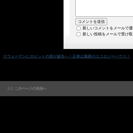
新しいコメントをメールで通
新しい投稿をメールで受け取
«
スウェーデンにホビットの里が誕生へ！正体は最新のエコロジーハウス！
［↑］このページの先頭へ