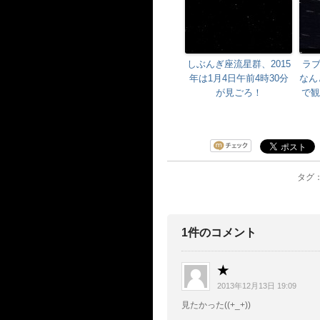
しぶんぎ座流星群、2015
ラ
年は1月4日午前4時30分
なん
が見ごろ！
で観
タグ：
1件のコメント
★
2013年12月13日 19:09
見たかった((+_+))