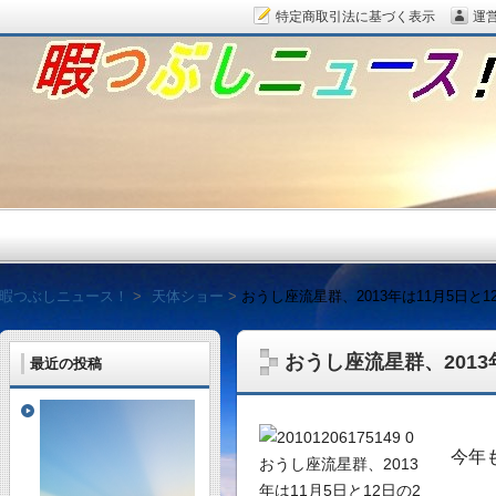
特定商取引法に基づく表示
運
暇つぶしニュース！
暇つぶしニュース！
天体ショー
おうし座流星群、2013年は11月5日と1
おうし座流星群、2013
最近の投稿
毎日面白い話題をピッ
今年