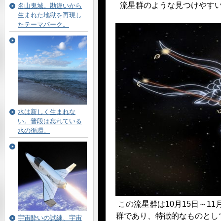
流星群のような見つけやす
名山鬼城。勘違いから
生まれた地獄を再現し
たテーマパーク。
水は新しく生まれな
い。普段は忘れている
水の循環。
この流星群は10月15日～1
群であり、特徴的なものとし
宇宙酔いの試練、宇宙