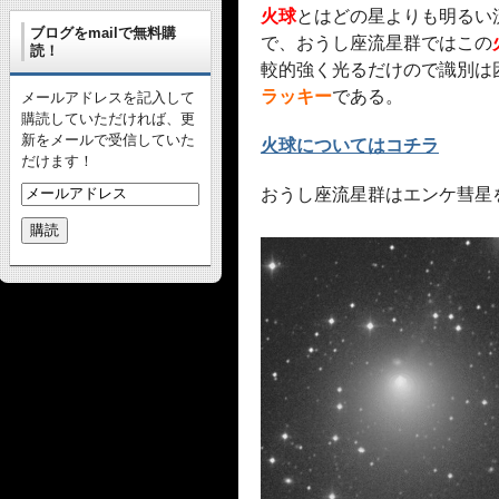
火球
とはどの星よりも明るい
ブログをmailで無料購
で、
おうし座流星群ではこの
読！
較的強く光るだけので識別は
ラッキー
である。
メールアドレスを記入して
購読していただければ、更
新をメールで受信していた
火球についてはコチラ
だけます！
おうし座流星群はエンケ彗星