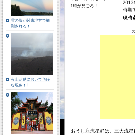
201
時期
現時
雲の影が関東地方で観
測される！
火山活動において危険
な現象！!
おうし座流星群
は、三大流星