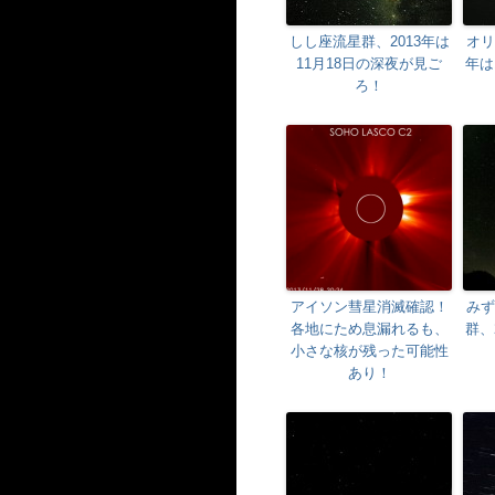
しし座流星群、2013年は
オリ
11月18日の深夜が見ご
年は
ろ！
アイソン彗星消滅確認！
みず
各地にため息漏れるも、
群、
小さな核が残った可能性
あり！