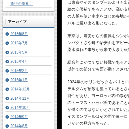
は東京やイスタンブールよりも出
旅行の洗礼！
続の立候補であることや、高い支
の人脈を使い南米をはじめ各地か
アーカイブ
バルに躍り出る形となった。
2015年8月
東京は、震災からの復興をシンボ
ンパクトさや町の治安面をアピー
2015年7月
染水漏れの事故が欧米で大きく報
2015年5月
2015年4月
総合的にかつてない接戦であると
以外での部分でも票が動くとされ
2015年2月
2015年1月
2024年のオリンピックをパリと
テルダムが招致を狙っているとさ
2014年12月
能性があり、ヨーロッパ内の票が
2014年11月
のトーマス・ハッバ氏であること
2014年10月
が働くのではないかとされていた
イスタンブールはその面でヨーロ
2014年9月
いかとの見方もあった。
2014年8月