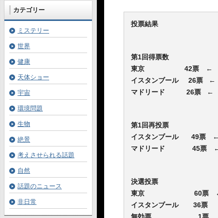
カテゴリー
投票結果
ミステリー
世界
第1回得票数
健康
東京 42票 
天体ショー
イスタンブール 26票 ←
マドリード 26票 ←
宇宙
環境問題
生物
第1回再投票
イスタンブール 49票
絶景
マドリード 45票 ←
考えさせられる話題
自然
決選投票
話題のニュース
東京 60票 
非日常
イスタンブール 36票
無効票 1票