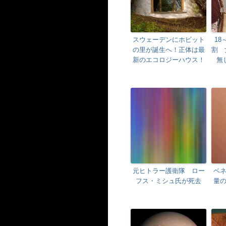
スウェーデンにホビット
18
の里が誕生へ！正体は最
割 
新のエコロジーハウス！
無
元ヒトラー護衛隊 ロー
ベ
フス・ミシュ氏が死去
量