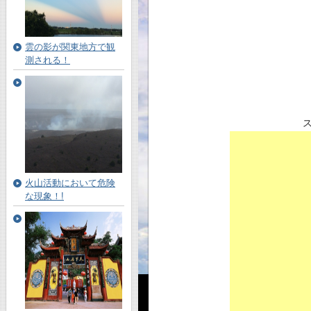
雲の影が関東地方で観
測される！
火山活動において危険
な現象！!