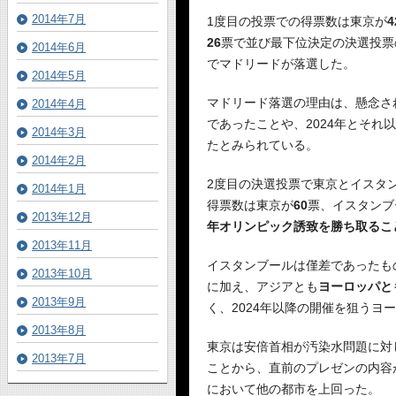
2014年7月
1度目の投票での得票数は東京が
4
26
票で並び最下位決定の決選投票
2014年6月
でマドリードが落選した。
2014年5月
マドリード落選の理由は、懸念さ
2014年4月
であったことや、2024年とそ
2014年3月
たとみられている。
2014年2月
2度目の決選投票で東京とイスタ
2014年1月
得票数は東京が
60
票、イスタンブ
2013年12月
年オリンピック誘致を勝ち取るこ
2013年11月
イスタンブールは僅差であったも
2013年10月
に加え、アジアとも
ヨーロッパと
2013年9月
く、2024年以降の開催を狙うヨ
2013年8月
東京は安倍首相が汚染水問題に対
2013年7月
ことから、直前のプレゼンの内容
において他の都市を上回った。