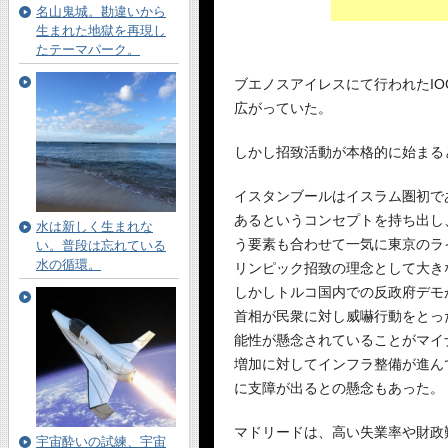
名山鬼城。勘違いから
生まれた地獄を再現し
たテーマパーク。
ブエノスアイレスにて行われたIO
広がっていた。
しかし招致活動が本格的に始まる
イスタンブールはイスラム圏初で
あるというコンセプトを持ち出し
水は新しく生まれな
う要素も合わせて一気に東京のラ
い。普段は忘れている
水の循環。
リンピック招致の理念として大き
しかしトルコ国内での反政府デモ
首相が民衆に対し威嚇行動をとっ
能性が懸念されていることがマイ
増加に対してインフラ整備が進ん
に支障が出るとの懸念もあった。
マドリードは、高い失業率や財政
宇宙酔いの試練、宇宙