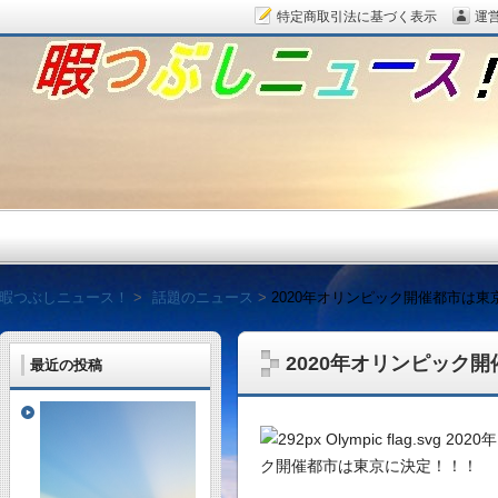
特定商取引法に基づく表示
運
暇つぶしニュース！
暇つぶしニュース！
話題のニュース
2020年オリンピック開催都市は東
2020年オリンピック
最近の投稿
毎日面白い話題をピッ