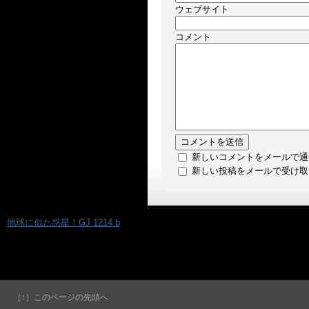
ウェブサイト
コメント
新しいコメントをメールで通
新しい投稿をメールで受け取
«
地球に似た惑星！GJ 1214 b
［↑］このページの先頭へ