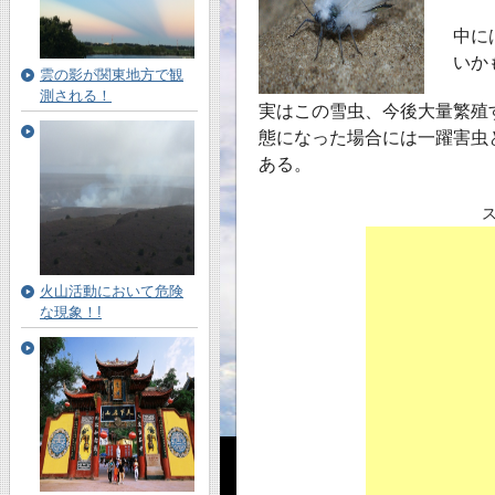
中に
いか
雲の影が関東地方で観
測される！
実はこの雪虫、今後大量繁殖
態になった場合には一躍害虫
ある。
火山活動において危険
な現象！!