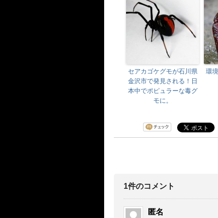
セアカゴケグモが石川県
環
金沢市で発見される！日
本中でポピュラーな毒グ
モに。
1件のコメント
匿名