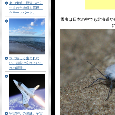
名山鬼城。勘違いから
生まれた地獄を再現し
たテーマパーク。
雪虫は日本の中でも北海道や
水は新しく生まれな
い。普段は忘れている
水の循環。
宇宙酔いの試練、宇宙