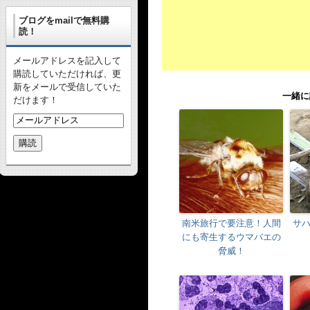
ブログをmailで無料購
読！
メールアドレスを記入して
購読していただければ、更
新をメールで受信していた
一緒に
だけます！
南米旅行で要注意！人間
サ
にも寄生するウマバエの
脅威！