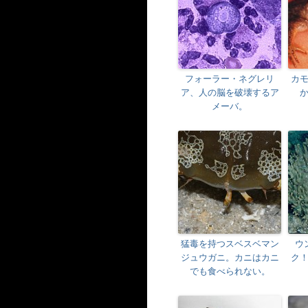
フォーラー・ネグレリ
カ
ア、人の脳を破壊するア
メーバ。
猛毒を持つスベスベマン
ウ
ジュウガニ。カニはカニ
ク
でも食べられない。