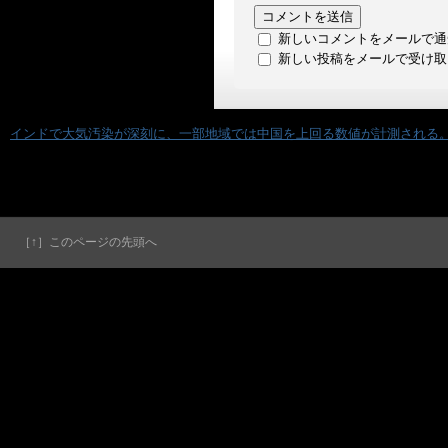
新しいコメントをメールで通
新しい投稿をメールで受け取
«
インドで大気汚染が深刻に、一部地域では中国を上回る数値が計測される
［↑］このページの先頭へ