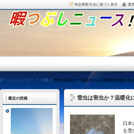
特定商取引法に基づく表示
運
暇つぶしニュース！
暇つぶしニュース！
生物
雪虫は害虫か？温暖化による増加が指摘され
雪虫は害虫か？温暖化
最近の投稿
毎日面白い話題をピッ
日本
る雪