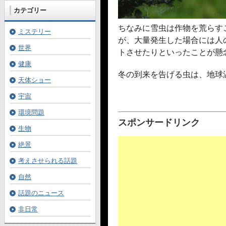
カテゴリー
ちなみに雪虫は作物を荒らす
ミステリー
が、大量発生した場合には人
世界
トさせたりといったことが懸
健康
冬の到来を告げる虫は、地球
天体ショー
宇宙
環境問題
スポンサードリンク
生物
絶景
考えさせられる話題
自然
話題のニュース
非日常