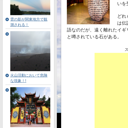
いを
どれ
雲の影が関東地方で観
は伝
測される！
語なのだが、遠く離れたイギ
と噂されている石がある。
火山活動において危険
な現象！!