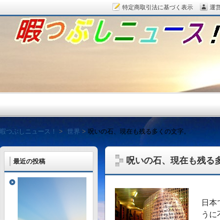
特定商取引法に基づく表示
運
暇つぶしニュース！
暇つぶしニュース！
世界
呪いの石、現在も残る多くの文字。
呪いの石、現在も残る
最近の投稿
毎日面白い話題をピッ
日本
うに