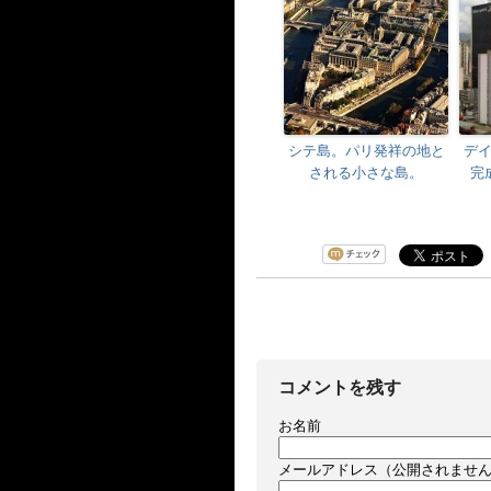
シテ島。パリ発祥の地と
デ
される小さな島。
完
コメントを残す
お名前
メールアドレス（公開されませ