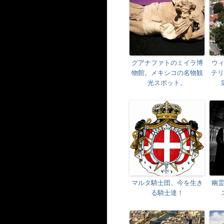
グアナファトのミイラ博
ウ
物館。メキシコの名物観
テリ
光スポット。
マルタ騎士団、今を生き
幽
る騎士達！