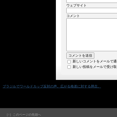
ウェブサイト
コメント
新しいコメントをメールで通
新しい投稿をメールで受け取
«
ブラジルでワールドカップ反対の声。広がる格差に対する懸念。
［↑］このページの先頭へ