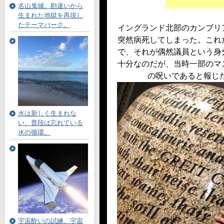
名山鬼城。勘違いから
生まれた地獄を再現し
たテーマパーク。
イングランド北部のカンブリ
突然病死してしまった。これ
で、それが偶然議員という身
十分なのだが、当時一部のマ
の呪いであると報じた
水は新しく生まれな
い。普段は忘れている
水の循環。
宇宙酔いの試練、宇宙