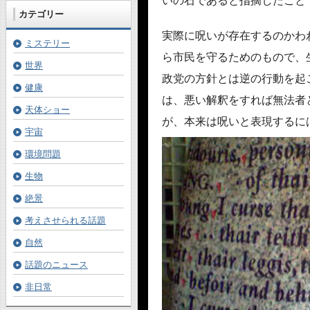
いの石であると指摘したこと
カテゴリー
実際に呪いが存在するのかわ
ミステリー
ら市民を守るためのもので、
世界
政党の方針とは逆の行動を起
健康
は、悪い解釈をすれば無法者
天体ショー
が、本来は呪いと表現するに
宇宙
環境問題
生物
絶景
考えさせられる話題
自然
話題のニュース
非日常