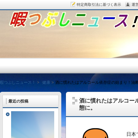
特定商取引法に基づく表示
運
暇つぶしニュース！
暇つぶしニュース！
健康
酒に慣れたはアルコール依存症の始まり！油
酒に慣れたはアルコー
最近の投稿
態に。
毎日面白い話題をピッ
日本