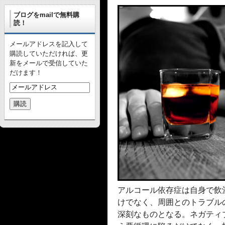
ブログをmailで無料購
読！
メールアドレスを記入して
購読していただければ、更
新をメールで受信していた
だけます！
アルコール依存症は自身で飲
けでなく、周囲とのトラブル
深刻なものとなる。ネガティ