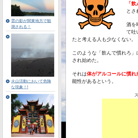
「飲
とさ
雲の影が関東地方で観
酒を
測される！
て吐
たと考える人も少なくない。
このような「飲んで慣れろ」
され始めた。
それは
体がアルコールに慣れ
能性があるという。
火山活動において危険
な現象！!