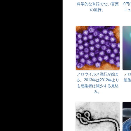
科学的な単語でない言葉
0円
の流行。
ニ
ノロウイルス流行が始ま
テ
る。2013年は2012年より
細
も感染者は減少する見込
み。