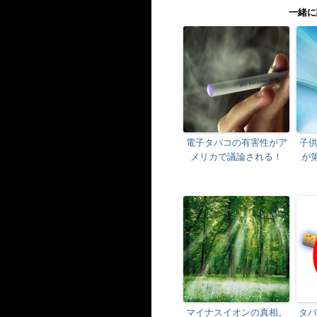
一緒に
電子タバコの有害性がア
子
メリカで議論される！
が
マイナスイオンの真相。
タバ