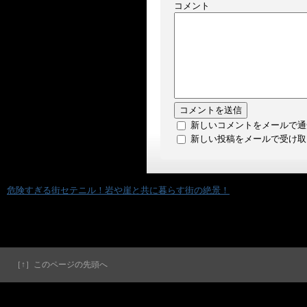
コメント
新しいコメントをメールで通
新しい投稿をメールで受け取
«
危険すぎる街セテニル！岩や崖と共に暮らす街の絶景！
［↑］このページの先頭へ