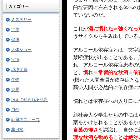
カテゴリー
的な要因に左右される体への
ていないのだ。
ミステリー
これが
酒に慣れた＝強くなっ
世界
うサイクルを生み出している
健康
天体ショー
アルコール依存症とは、文字
禁断症状が出ることである。
宇宙
れ、アルコール依存症患者の
環境問題
と、
慣れ＝常習的な飲酒＝依
生物
(慣れた人間全員が依存症と
高い人間が必然的に依存症に
絶景
考えさせられる話題
慣れとは依存症への入り口に
自然
新社会人や学生たちの中には
話題のニュース
葉をかけられることがあるか
非日常
言葉の怖さ
を
認識し、自分に
理な飲酒を勧めることは絶対