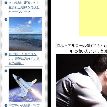
名山鬼城。勘違いから
生まれた地獄を再現し
たテーマパーク。
慣れ＝アルコール依存という
ールに強い人という言
水は新しく生まれな
い。普段は忘れている
水の循環。
宇宙酔いの試練、宇宙