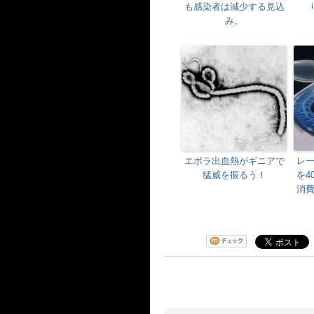
も感染者は減少する見込
み。
エボラ出血熱がギニアで
レ
猛威を振るう！
を4
消