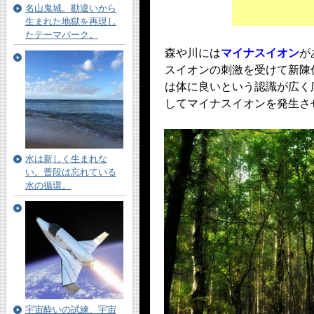
名山鬼城。勘違いから
生まれた地獄を再現し
たテーマパーク。
森や川には
マイナスイオン
が
スイオンの刺激を受けて新陳
は体に良いという認識が広く
してマイナスイオンを発生さ
水は新しく生まれな
い。普段は忘れている
水の循環。
宇宙酔いの試練、宇宙