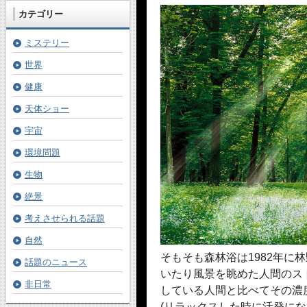
カテゴリー
ミステリー
世界
健康
天体ショー
宇宙
環境問題
生物
絶景
考えさせられる話題
自然
そもそも森林浴は1982年に
話題のニュース
いたり風景を眺めた人間のス
非日常
している人間と比べてその濃
(リラックスした時に活発に