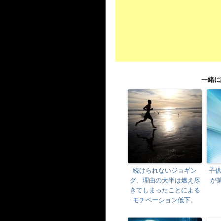
一緒に
続けられないジョギン
子
グ、理由の大半は燃え尽
が
きてしまったことによる
モチベーション低下。