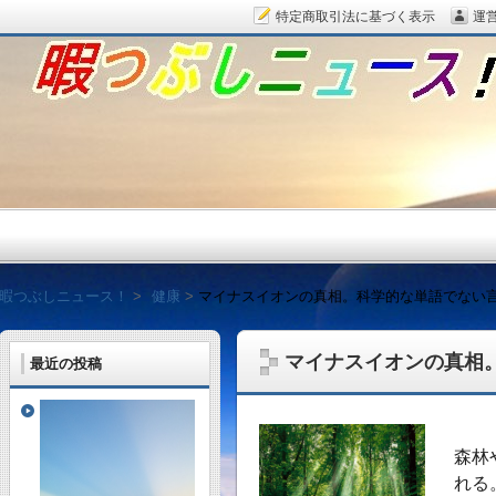
特定商取引法に基づく表示
運
暇つぶしニュース！
暇つぶしニュース！
健康
マイナスイオンの真相。科学的な単語でない
マイナスイオンの真相
最近の投稿
毎日面白い話題をピッ
森林
れる