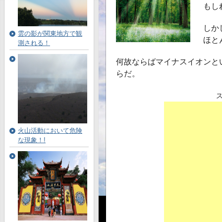
もし
しか
雲の影が関東地方で観
ほと
測される！
何故ならばマイナスイオンと
らだ。
火山活動において危険
な現象！!