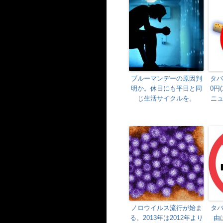
ブルーマンデーの原因判
タバ
明か。休日にも平日と同
0円
じ生活サイクルを。
ニ
ノロウイルス流行が始ま
タ
る。2013年は2012年より
由