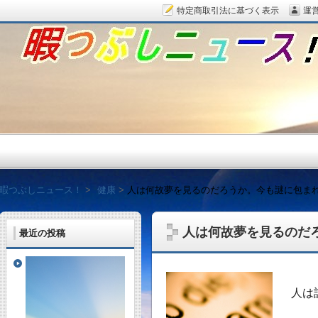
特定商取引法に基づく表示
運
暇つぶしニュース！
暇つぶしニュース！
健康
人は何故夢を見るのだろうか。今も謎に包ま
人は何故夢を見るのだ
最近の投稿
毎日面白い話題をピッ
人は