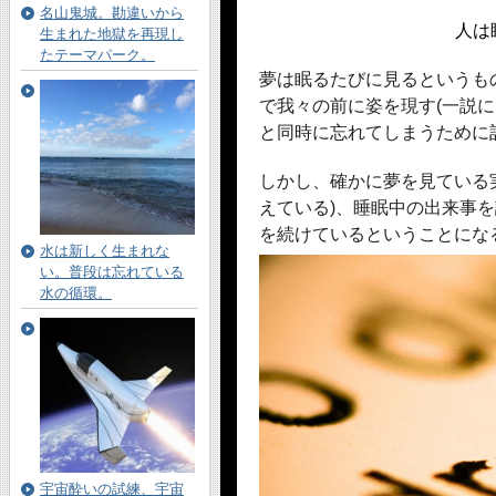
名山鬼城。勘違いから
人は
生まれた地獄を再現し
たテーマパーク。
夢は眠るたびに見るというも
で我々の前に姿を現す(一説
と同時に忘れてしまうために
しかし、確かに夢を見ている
えている)、睡眠中の出来事
を続けているということにな
水は新しく生まれな
い。普段は忘れている
水の循環。
宇宙酔いの試練、宇宙