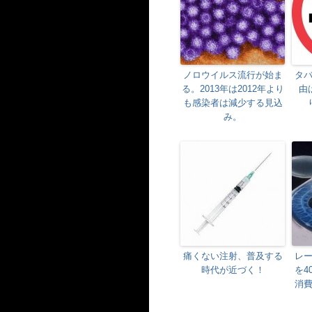
ノロウイルス流行が始ま
タ
る。2013年は2012年より
由
も感染者は減少する見込
み。
痛くない注射、普及する
レ
時代が近づく！
を4
消