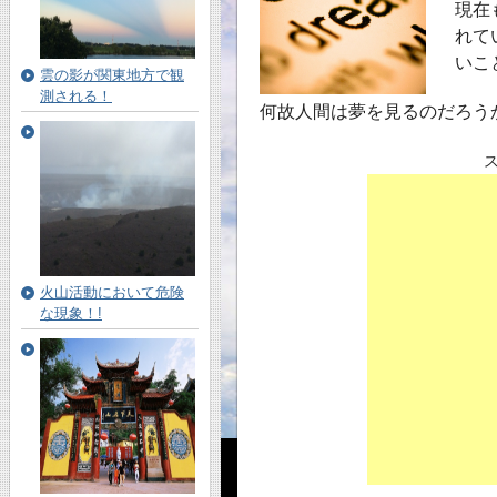
現在
れて
いこ
雲の影が関東地方で観
測される！
何故人間は夢を見るのだろう
火山活動において危険
な現象！!