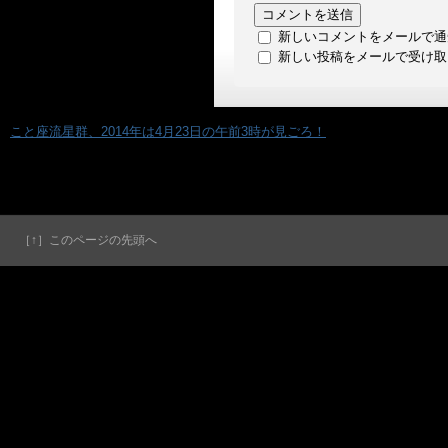
新しいコメントをメールで通
新しい投稿をメールで受け取
«
こと座流星群、2014年は4月23日の午前3時が見ごろ！
［↑］このページの先頭へ