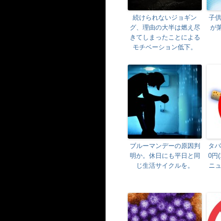
続けられないジョギン
子
グ、理由の大半は燃え尽
が
きてしまったことによる
モチベーション低下。
ブルーマンデーの原因判
タバ
明か。休日にも平日と同
0円
じ生活サイクルを。
ニ