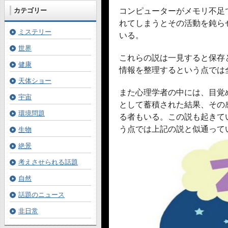
コンピューターがメモリ不足
カテゴリー
れてしまうとその活動を鈍ら
ミステリー
いる。
世界
これらの説は一見すると保存
健康
情報を整理するという点では
天体ショー
また心理学者の中には、目覚
宇宙
として蓄積された結果、その
環境問題
る者もいる。この説も起きて
う点では上記の説と似通って
生物
絶景
考えさせられる話題
自然
話題のニュース
非日常