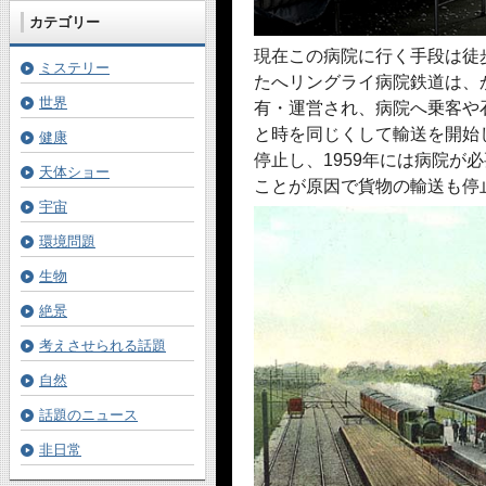
カテゴリー
現在この病院に行く手段は徒
ミステリー
たへリングライ病院鉄道は、
世界
有・運営され、病院へ乗客や
と時を同じくして輸送を開始
健康
停止し、1959年には病院が
天体ショー
ことが原因で貨物の輸送も停
宇宙
環境問題
生物
絶景
考えさせられる話題
自然
話題のニュース
非日常