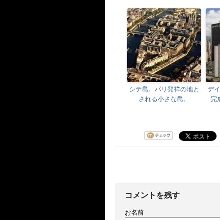
シテ島。パリ発祥の地と
デ
される小さな島。
完
コメントを残す
お名前