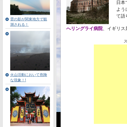
日本
よう
て語
雲の影が関東地方で観
測される！
へリングライ病院
、イギリス
火山活動において危険
な現象！!