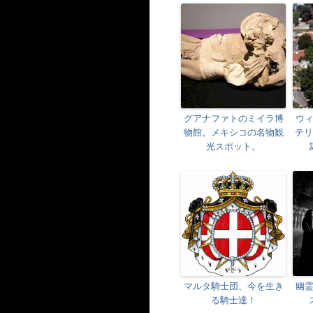
グアナファトのミイラ博
ウ
物館。メキシコの名物観
テリ
光スポット。
マルタ騎士団、今を生き
幽
る騎士達！