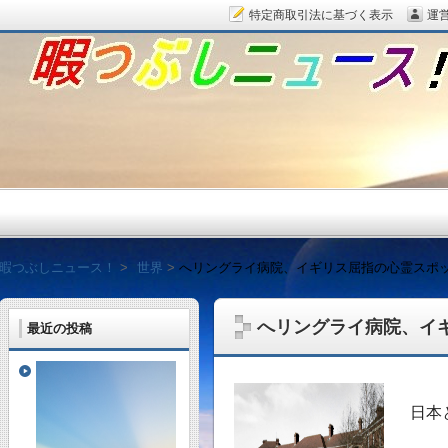
特定商取引法に基づく表示
運
暇つぶしニュース！
暇つぶしニュース！
世界
へリングライ病院、イギリス屈指の心霊スポ
へリングライ病院、イ
最近の投稿
毎日面白い話題をピッ
日本