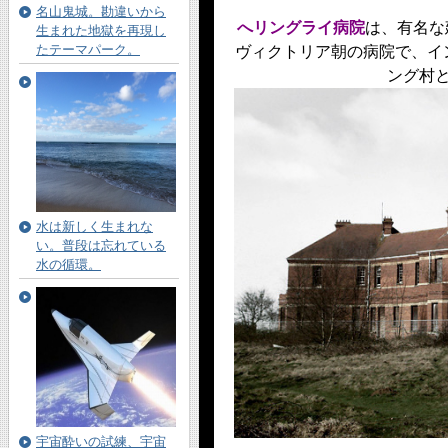
名山鬼城。勘違いから
へリングライ病院
は、有名な
生まれた地獄を再現し
たテーマパーク。
ヴィクトリア朝の病院で、
イ
ング村
水は新しく生まれな
い。普段は忘れている
水の循環。
宇宙酔いの試練、宇宙