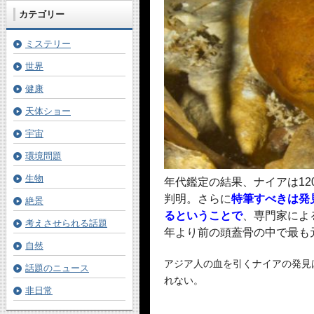
カテゴリー
ミステリー
世界
健康
天体ショー
宇宙
環境問題
生物
年代鑑定の結果、ナイアは120
判明。さらに
特筆すべきは発
絶景
るということで
、専門家によ
考えさせられる話題
年より前の頭蓋骨の中で最も
自然
アジア人の血を引くナイアの発見
話題のニュース
れない。
非日常