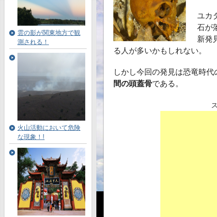
ユカ
石が
雲の影が関東地方で観
新発
測される！
る人が多いかもしれない。
しかし今回の発見は恐竜時代
間の頭蓋骨
である。
火山活動において危険
な現象！!