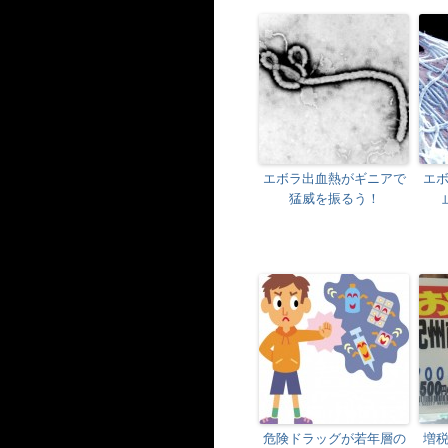
エボラ出血熱がギニアで
エ
猛威を振るう！
危険ドラッグが若年層の
増