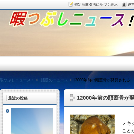
特定商取引法に基づく表示
運
暇つぶしニュース！
暇つぶしニュース！
話題のニュース
12000年前の頭蓋骨が発見される
12000年前の頭蓋骨
最近の投稿
毎日面白い話題をピッ
メキ
こと