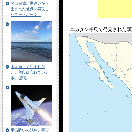
名山鬼城。勘違いから
生まれた地獄を再現し
たテーマパーク。
ユカタン半島で発見された頭
水は新しく生まれな
い。普段は忘れている
水の循環。
宇宙酔いの試練、宇宙