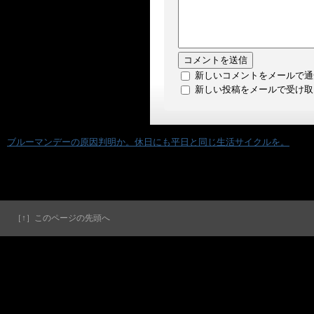
新しいコメントをメールで通
新しい投稿をメールで受け取
«
ブルーマンデーの原因判明か。休日にも平日と同じ生活サイクルを。
［↑］このページの先頭へ