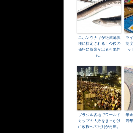
ニホンウナギが絶滅危惧
ラ
種に指定される！今後の
制
価格に影響が出る可能性
ッ
も。
ブラジル各地でワールド
年
カップの大敗をきっかけ
若
に政権への批判が再燃。