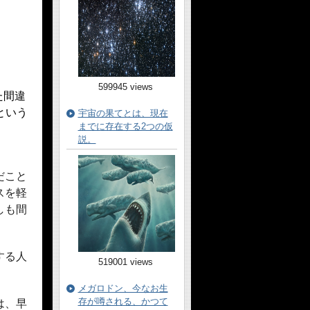
599945 views
た間違
という
宇宙の果てとは、現在
までに存在する2つの仮
説。
だこと
スを軽
しも間
する人
519001 views
メガロドン、今なお生
存が噂される、かつて
は、早