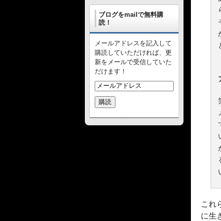
ブログをmailで無料購
読！
メールアドレスを記入して
購読していただければ、更
新をメールで受信していた
だけます！
これ
に生