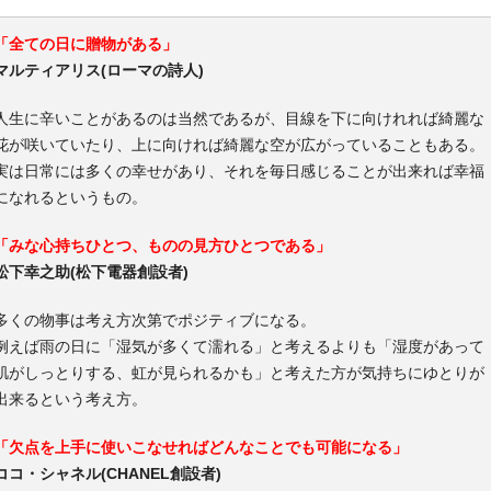
「全ての日に贈物がある」
マルティアリス(ローマの詩人)
人生に辛いことがあるのは当然であるが、目線を下に向けれれば綺麗な
花が咲いていたり、上に向ければ綺麗な空が広がっていることもある。
実は日常には多くの幸せがあり、それを毎日感じることが出来れば幸福
になれるというもの。
「みな心持ちひとつ、ものの見方ひとつである」
松下幸之助(松下電器創設者)
多くの物事は考え方次第でポジティブになる。
例えば雨の日に「湿気が多くて濡れる」と考えるよりも「湿度があって
肌がしっとりする、虹が見られるかも」と考えた方が気持ちにゆとりが
出来るという考え方。
「欠点を上手に使いこなせればどんなことでも可能になる」
ココ・シャネル(CHANEL創設者)