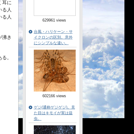
く耳に
いる人
いる人
629961 views
台風・ハリケーン・サ
が沸き
イクロンの区別。意外
にシンプルな違い。
ある。
602166 views
ゲジ(通称ゲジゲジ)。見
た目はキモイが実は益
虫。