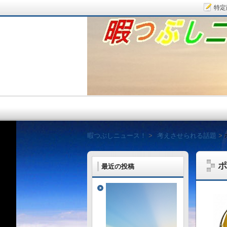
特定
暇つぶしニュース！
暇つぶしニュース！
考えさせられる話題
ポ
最近の投稿
毎日面白い話