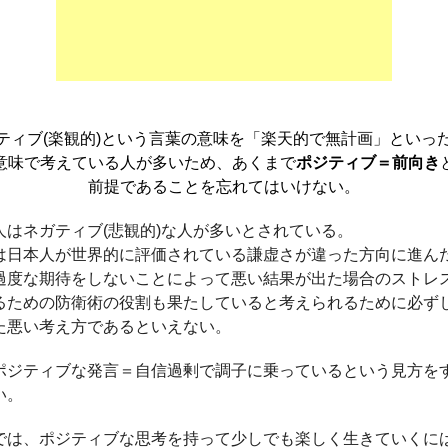
ティブ(楽観的)という言葉の意味を「楽天的で無計画」といっ
意味で考えている人が多いため、あくまで
ポジティブ＝前向き
前提であることを忘れてはいけない。
人はネガティブ(悲観的)な人が多いとされている。
は日本人が世界的に評価されている謙虚さが違った方向に進ん
過度な期待をしないことによって悪い結果が出た場合のストレ
るための防衛術の役割も果たしていると考えられるために必ず
た悪い考え方であるといえない。
ポジティブな発言＝自信過剰で調子に乗っているという見方を
い。
では、ポジティブな思考を持って少しでも楽しく生きていくに