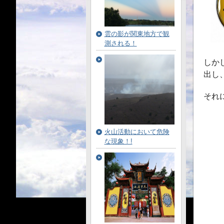
雲の影が関東地方で観
測される！
しか
出し
それ
火山活動において危険
な現象！!