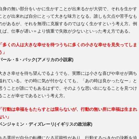
自身の無い部分をいかに生かすことが出来るかが大切で、それを生かす
ことが出来れば自分にとって大きな味方となる。誰しも欠点や苦手なも
のがあるが、それを無理に克服するのではなく生かすという考え方。例
えば、仕事が遅い＝より慎重で失敗が少ないといった考え方である。
「多くの人は大きな幸せを待つうちに多くの小さな幸せを見失ってしま
う」
パール・S・バック(アメリカの小説家)
大きさ幸せを待ち望んでるようでも、実際には小さな喜びや幸せが満ち
溢れている。その時に気が付かなくても、「あの時は良かったなー」と
思うことが誰にでもあるはずで、そのような思い出になることを見つけ
ることが幸せであるという考え方。
「行動は幸福をもたらすとは限らないが、行動の無い所に幸福は生まれ
ない」
ベンジャミン・ディズレーリ(イギリスの政治家)
ある選択が自分の転機になる可能性があり、行動するべきかの決断を迫