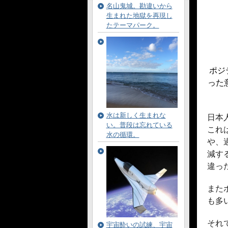
名山鬼城。勘違いから
生まれた地獄を再現し
たテーマパーク。
ポジ
った
水は新しく生まれな
日本
い。普段は忘れている
これ
水の循環。
や、
減す
違っ
また
も多
それ
宇宙酔いの試練、宇宙