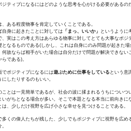
ポジティブになるにはどのような思考を心がける必要があるの
は、ある程度物事を肯定していくことである。
ば自身に起きたことに対しては
「まっ、いいか」
というように
で、実はこの考え方はあらゆる物事に対してとても大事なポジ
礎となるものである(しかし、これは自身にのみ問題が起きた場
。何故ならば相手がいた場合は自分だけで問題が解決できない
からである)。
面でポジティブになるには
遊ぶために仕事をしている
という意
うにしたりするのもいい。
のことは一見簡単であるが、社会の波に揉まれるうちについつ
まいがちとなる場合が多い。そこで本題となる本当に前向きに
とは、少しだけ視野を広げ小さな幸せを見つけることである。
で多くの偉人たちが残した、少しでもポジティブに視野を広め
介。