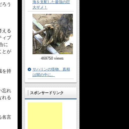
海を支配した最強の巨
だろう
大ザメ！
考える
ティブ
合に
ことが
469750 views
サハリンの怪物、真相
識を持
は闇の中に。
い忘れ
スポンサードリンク
なれる
る名言