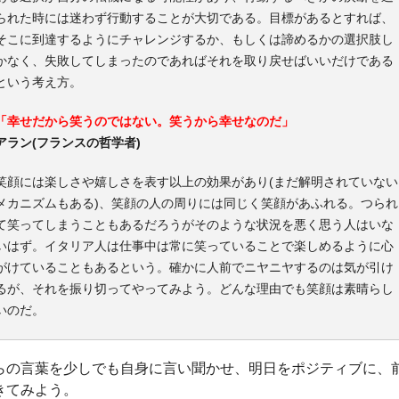
られた時には迷わず行動することが大切である。目標があるとすれば、
そこに到達するようにチャレンジするか、もしくは諦めるかの選択肢し
かなく、失敗してしまったのであればそれを取り戻せばいいだけである
という考え方。
「幸せだから笑うのではない。笑うから幸せなのだ」
アラン(フランスの哲学者)
笑顔には楽しさや嬉しさを表す以上の効果があり(まだ解明されていない
メカニズムもある)、笑顔の人の周りには同じく笑顔があふれる。つられ
て笑ってしまうこともあるだろうがそのような状況を悪く思う人はいな
いはず。イタリア人は仕事中は常に笑っていることで楽しめるように心
がけていることもあるという。確かに人前でニヤニヤするのは気が引け
るが、それを振り切ってやってみよう。どんな理由でも笑顔は素晴らし
いのだ。
らの言葉を少しでも自身に言い聞かせ、明日をポジティブに、
きてみよう。