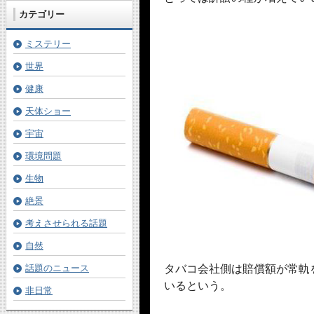
カテゴリー
ミステリー
世界
健康
天体ショー
宇宙
環境問題
生物
絶景
考えさせられる話題
自然
話題のニュース
タバコ会社側は賠償額が常軌
いるという。
非日常