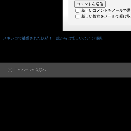
新しいコメントをメールで通
新しい投稿をメールで受け取
«
メキシコで捕獲された妖精！一般からは怪しいという指摘。
［↑］このページの先頭へ