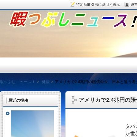
特定商取引法に基づく表示
運
暇つぶしニュース！
暇つぶしニュース！
健康
アメリカで2.4兆円の賠償命令。日本と違う考
アメリカで2.4兆円の
最近の投稿
毎日面白い話題をピッ
タバ
が世