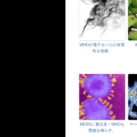
WHOが電子タバコの有害
性を指摘。
MERSに要注意！WHOも
マ
警鐘を鳴らす。