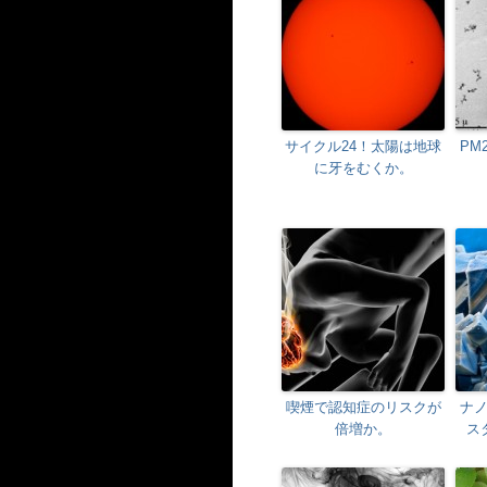
サイクル24！太陽は地球
PM
に牙をむくか。
喫煙で認知症のリスクが
ナ
倍増か。
ス