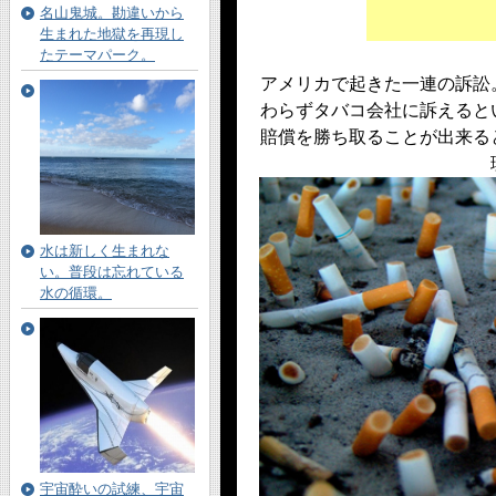
名山鬼城。勘違いから
生まれた地獄を再現し
たテーマパーク。
アメリカで起きた一連の訴訟
わらずタバコ会社に訴えると
賠償を勝ち取ることが出来る
水は新しく生まれな
い。普段は忘れている
水の循環。
宇宙酔いの試練、宇宙