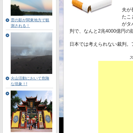
夫が
たこ
雲の影が関東地方で観
がタ
測される！
判で、なんと2兆4000億円
日本では考えられない裁判。
火山活動において危険
な現象！!