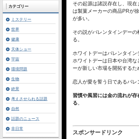
その起源は諸説存在し、現在
カテゴリー
は製菓メーカーの商品PRが
が多い。
ミステリー
世界
その説がバレンタインデーの
健康
る。
天体ショー
ホワイトデーはバレンタイン
宇宙
ホワイトデーは日本や台湾な
ーが新しい市場を開拓するた
環境問題
生物
恋人が愛を誓う日であるバレ
絶景
習慣や風習には金の流れが存
考えさせられる話題
る
。
自然
話題のニュース
非日常
スポンサードリンク