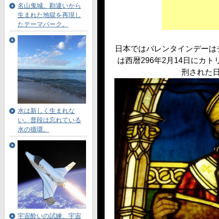
名山鬼城。勘違いから
生まれた地獄を再現し
たテーマパーク。
日本ではバレンタインデーは
は西暦296年2月14日にカ
刑された
水は新しく生まれな
い。普段は忘れている
水の循環。
宇宙酔いの試練、宇宙