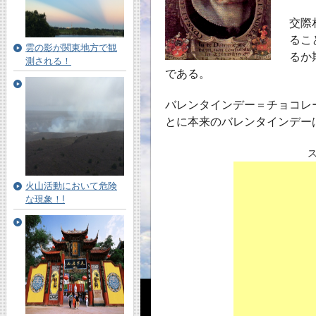
交際
るこ
雲の影が関東地方で観
るか
測される！
である。
バレンタインデー＝チョコレ
とに本来のバレンタインデー
火山活動において危険
な現象！!