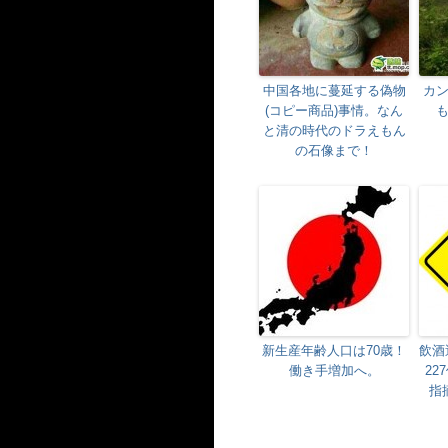
中国各地に蔓延する偽物
カ
(コピー商品)事情。なん
と清の時代のドラえもん
の石像まで！
新生産年齢人口は70歳！
飲酒
働き手増加へ。
22
指