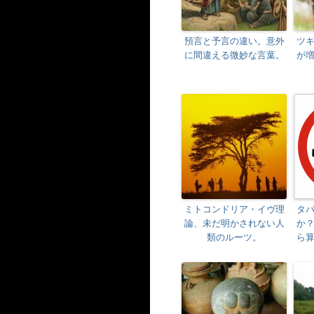
預言と予言の違い。意外
ツ
に間違える微妙な言葉。
が
ミトコンドリア・イヴ理
タ
論、未だ明かされない人
か
類のルーツ。
ら