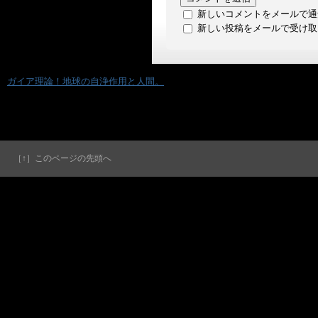
新しいコメントをメールで通
新しい投稿をメールで受け取
«
ガイア理論！地球の自浄作用と人間。
［↑］このページの先頭へ