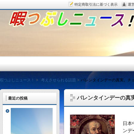
特定商取引法に基づく表示
運
暇つぶしニュース！
暇つぶしニュース！
考えさせられる話題
バレンタインデーの真実。チ
バレンタインデーの真
最近の投稿
毎日面白い話題をピッ
日本
ンデ