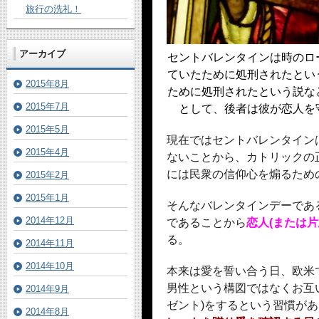
旅行の洗礼！
アーカイブ
セントバレンタインは時のロ
ていたために処刑されたとい
2015年8月
ために処刑されたという説な
2015年7月
として、後者は彼が恋人を
2015年5月
現在ではセントバレンタイン
2015年4月
ないことから、カトリックの
には民衆の信仰心を煽るため
2015年2月
2015年1月
そんなバレンタインデーであ
2014年12月
であることから
恋人(または
る。
2014年11月
2014年10月
本来は愛を誓い合う日、欧米
男性という構図ではなくお互
2014年9月
ゼント)をするという習慣が
2014年8月